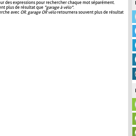
our des expressions pour rechercher chaque mot séparément.
nt plus de résultat que
"garage à vélo"
.
herche avec
OR
.
garage OR vélo
retournera souvent plus de résultat