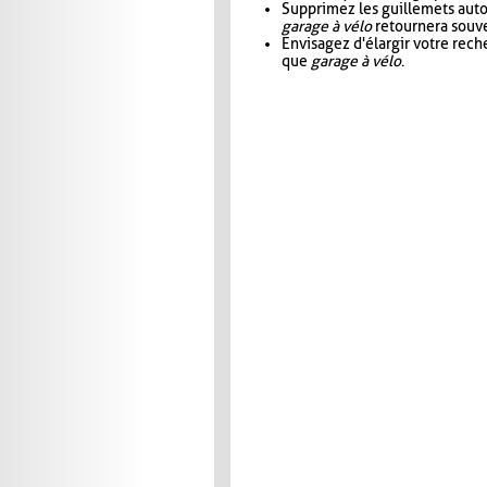
Supprimez les guillemets aut
garage à vélo
retournera souve
Envisagez d'élargir votre rec
que
garage à vélo
.