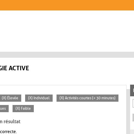
IE ACTIVE
(X) Élevée
(X) Individuel
(X) Activités courtes (< 30 minutes)
ques
(X) Faible
n résultat
 correcte.