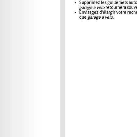
Supprimez les guillemets aut
garage à vélo
retournera souve
Envisagez d'élargir votre rec
que
garage à vélo
.