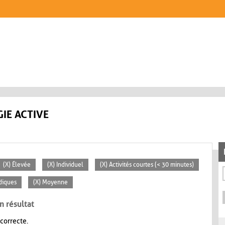
IE ACTIVE
(X) Élevée
(X) Individuel
(X) Activités courtes (< 30 minutes)
diques
(X) Moyenne
n résultat
 correcte.