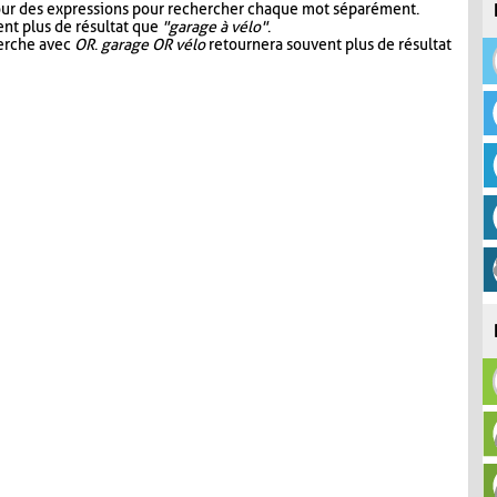
our des expressions pour rechercher chaque mot séparément.
nt plus de résultat que
"garage à vélo"
.
herche avec
OR
.
garage OR vélo
retournera souvent plus de résultat