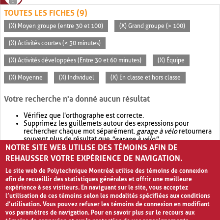
TOUTES LES FICHES (9)
(X) Moyen groupe (entre 30 et 100)
(X) Grand groupe (> 100)
(X) Activités courtes (< 30 minutes)
(X) Activités développées (Entre 30 et 60 minutes)
(X) Équipe
(X) Moyenne
(X) Individuel
(X) En classe et hors classe
Votre recherche n'a donné aucun résultat
Vérifiez que l'orthographe est correcte.
Supprimez les guillemets autour des expressions pour
rechercher chaque mot séparément.
garage à vélo
retournera
souvent plus de résultat que
"garage à vélo"
.
NOTRE SITE WEB UTILISE DES TÉMOINS AFIN DE
Envisagez d'élargir votre recherche avec
OR
.
garage OR vélo
retournera souvent plus de résultat que
garage à vélo
.
REHAUSSER VOTRE EXPÉRIENCE DE NAVIGATION.
Le site web de Polytechnique Montréal utilise des témoins de connexion
afin de recueillir des statistiques générales et offrir une meilleure
expérience à ses visiteurs. En naviguant sur le site, vous acceptez
l’utilisation de ces témoins selon les modalités spécifiées aux conditions
d’utilisation. Vous pouvez refuser les témoins de connexion en modifiant
vos paramètres de navigation. Pour en savoir plus sur le recours aux