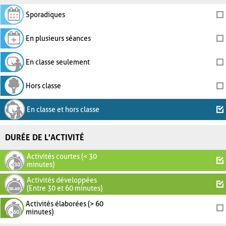
Sporadiques
En plusieurs séances
En classe seulement
Hors classe
En classe et hors classe
DURÉE DE L'ACTIVITÉ
Activités courtes (< 30
minutes)
Activités développées
(Entre 30 et 60 minutes)
Activités élaborées (> 60
minutes)