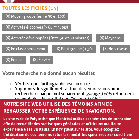
TOUTES LES FICHES (15)
(X) Moyen groupe (entre 30 et 100)
(X) Activités élaborées (> 60 minutes)
(X) Activités développées (Entre 30 et 60 minutes)
(X) Moyenne
(X) En classe seulement
(X) Petit groupe (< 30)
(X) Hors classe
(X) Équipe
(X) Élevée
Votre recherche n'a donné aucun résultat
Vérifiez que l'orthographe est correcte.
Supprimez les guillemets autour des expressions pour
rechercher chaque mot séparément.
garage à vélo
retournera
souvent plus de résultat que
"garage à vélo"
.
NOTRE SITE WEB UTILISE DES TÉMOINS AFIN DE
Envisagez d'élargir votre recherche avec
OR
.
garage OR vélo
retournera souvent plus de résultat que
garage à vélo
.
REHAUSSER VOTRE EXPÉRIENCE DE NAVIGATION.
Le site web de Polytechnique Montréal utilise des témoins de connexion
afin de recueillir des statistiques générales et offrir une meilleure
expérience à ses visiteurs. En naviguant sur le site, vous acceptez
l’utilisation de ces témoins selon les modalités spécifiées aux conditions