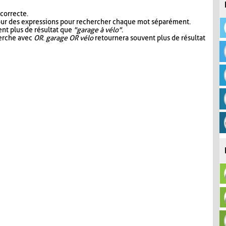
 correcte.
our des expressions pour rechercher chaque mot séparément.
nt plus de résultat que
"garage à vélo"
.
herche avec
OR
.
garage OR vélo
retournera souvent plus de résultat