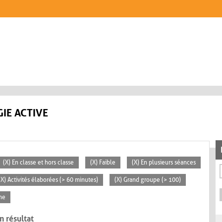
IE ACTIVE
(X) En classe et hors classe
(X) Faible
(X) En plusieurs séances
(X) Activités élaborées (> 60 minutes)
(X) Grand groupe (> 100)
ne
n résultat