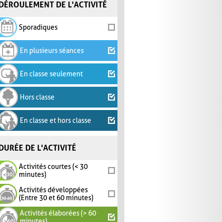
DÉROULEMENT DE L'ACTIVITÉ
Sporadiques
En plusieurs séances
En classe seulement
Hors classe
En classe et hors classe
DURÉE DE L'ACTIVITÉ
Activités courtes (< 30
minutes)
Activités développées
(Entre 30 et 60 minutes)
Activités élaborées (> 60
minutes)