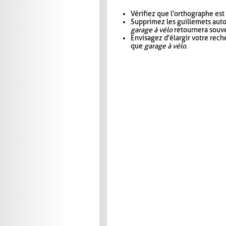
Vérifiez que l'orthographe est
Supprimez les guillemets aut
garage à vélo
retournera souve
Envisagez d'élargir votre rec
que
garage à vélo
.