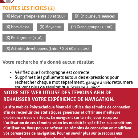
TOUTES LES FICHES (2)
(X) Moyen groupe (entre 30 et 100)
(X) En plusieurs séances
(X) Hors classe
(X) Moyenne
(X) Grand groupe (> 100)
(X) Petit groupe (< 30)
(X) Activités développées (Entre 30 et 60 minutes)
Votre recherche n'a donné aucun résultat
Vérifiez que l'orthographe est correcte.
Supprimez les guillemets autour des expressions pour
rechercher chaque mot séparément.
garage à vélo
retournera
souvent plus de résultat que
"garage à vélo"
.
NOTRE SITE WEB UTILISE DES TÉMOINS AFIN DE
Envisagez d'élargir votre recherche avec
OR
.
garage OR vélo
retournera souvent plus de résultat que
garage à vélo
.
REHAUSSER VOTRE EXPÉRIENCE DE NAVIGATION.
Le site web de Polytechnique Montréal utilise des témoins de connexion
afin de recueillir des statistiques générales et offrir une meilleure
expérience à ses visiteurs. En naviguant sur le site, vous acceptez
l’utilisation de ces témoins selon les modalités spécifiées aux conditions
d’utilisation. Vous pouvez refuser les témoins de connexion en modifiant
vos paramètres de navigation. Pour en savoir plus sur le recours aux