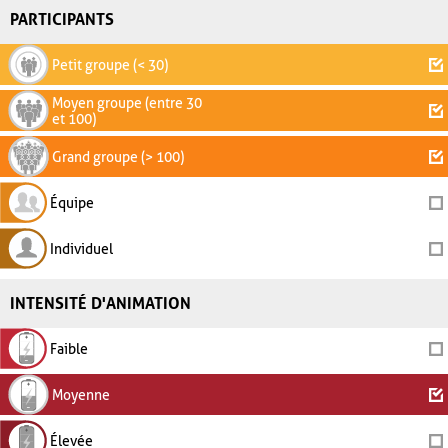
PARTICIPANTS
Petit groupe (< 30)
Moyen groupe (entre 30
et 100)
Grand groupe (> 100)
Équipe
Individuel
INTENSITÉ D'ANIMATION
Faible
Moyenne
Élevée