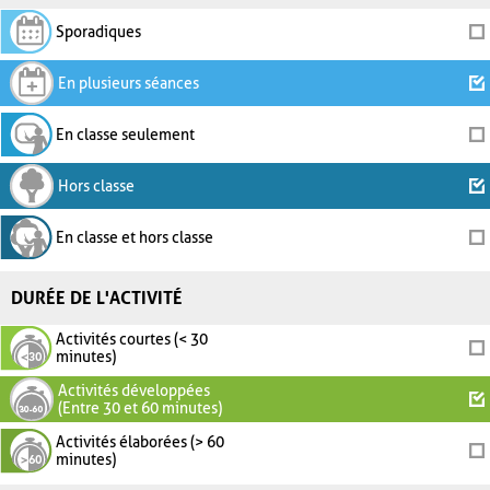
Sporadiques
En plusieurs séances
En classe seulement
Hors classe
En classe et hors classe
DURÉE DE L'ACTIVITÉ
Activités courtes (< 30
minutes)
Activités développées
(Entre 30 et 60 minutes)
Activités élaborées (> 60
minutes)