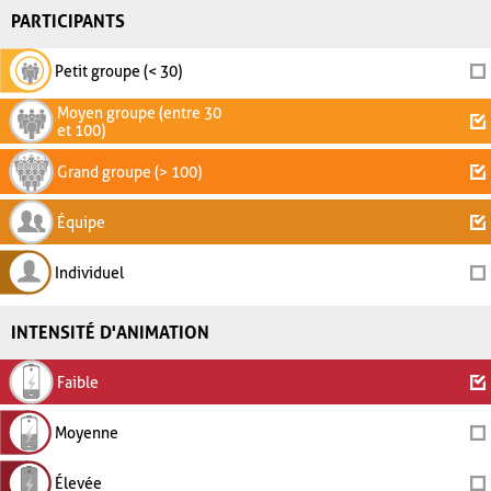
PARTICIPANTS
Petit groupe (< 30)
Moyen groupe (entre 30
et 100)
Grand groupe (> 100)
Équipe
Individuel
INTENSITÉ D'ANIMATION
Faible
Moyenne
Élevée