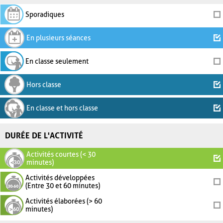
Sporadiques
En plusieurs séances
En classe seulement
Hors classe
En classe et hors classe
DURÉE DE L'ACTIVITÉ
Activités courtes (< 30
minutes)
Activités développées
(Entre 30 et 60 minutes)
Activités élaborées (> 60
minutes)