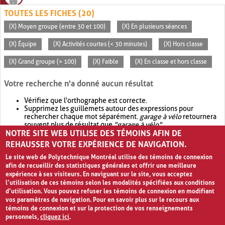
TOUTES LES FICHES (20)
(X) Moyen groupe (entre 30 et 100)
(X) En plusieurs séances
(X) Équipe
(X) Activités courtes (< 30 minutes)
(X) Hors classe
(X) Grand groupe (> 100)
(X) Faible
(X) En classe et hors classe
Votre recherche n'a donné aucun résultat
Vérifiez que l'orthographe est correcte.
Supprimez les guillemets autour des expressions pour
rechercher chaque mot séparément.
garage à vélo
retournera
souvent plus de résultat que
"garage à vélo"
.
NOTRE SITE WEB UTILISE DES TÉMOINS AFIN DE
Envisagez d'élargir votre recherche avec
OR
.
garage OR vélo
retournera souvent plus de résultat que
garage à vélo
.
REHAUSSER VOTRE EXPÉRIENCE DE NAVIGATION.
Le site web de Polytechnique Montréal utilise des témoins de connexion
afin de recueillir des statistiques générales et offrir une meilleure
expérience à ses visiteurs. En naviguant sur le site, vous acceptez
l’utilisation de ces témoins selon les modalités spécifiées aux conditions
d’utilisation. Vous pouvez refuser les témoins de connexion en modifiant
vos paramètres de navigation. Pour en savoir plus sur le recours aux
témoins de connexion et sur la protection de vos renseignements
personnels,
cliquez ici
.
Avis de confidentialité et conditions d’utilisation