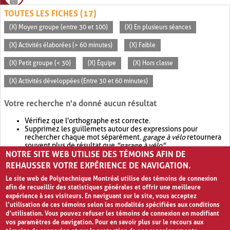
TOUTES LES FICHES (17)
(X) Moyen groupe (entre 30 et 100)
(X) En plusieurs séances
(X) Activités élaborées (> 60 minutes)
(X) Faible
(X) Petit groupe (< 30)
(X) Équipe
(X) Hors classe
(X) Activités développées (Entre 30 et 60 minutes)
Votre recherche n'a donné aucun résultat
Vérifiez que l'orthographe est correcte.
Supprimez les guillemets autour des expressions pour
rechercher chaque mot séparément.
garage à vélo
retournera
souvent plus de résultat que
"garage à vélo"
.
NOTRE SITE WEB UTILISE DES TÉMOINS AFIN DE
Envisagez d'élargir votre recherche avec
OR
.
garage OR vélo
retournera souvent plus de résultat que
garage à vélo
.
REHAUSSER VOTRE EXPÉRIENCE DE NAVIGATION.
Le site web de Polytechnique Montréal utilise des témoins de connexion
afin de recueillir des statistiques générales et offrir une meilleure
expérience à ses visiteurs. En naviguant sur le site, vous acceptez
l’utilisation de ces témoins selon les modalités spécifiées aux conditions
d’utilisation. Vous pouvez refuser les témoins de connexion en modifiant
vos paramètres de navigation. Pour en savoir plus sur le recours aux