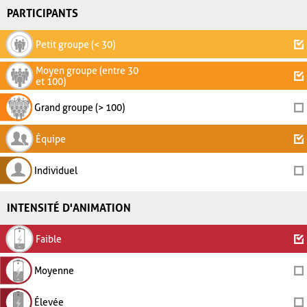
PARTICIPANTS
Petit groupe (< 30)
Moyen groupe (entre 30
et 100)
Grand groupe (> 100)
Équipe
Individuel
INTENSITÉ D'ANIMATION
Faible
Moyenne
Élevée