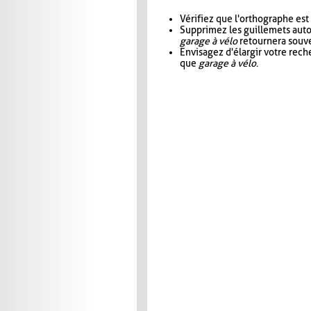
Vérifiez que l'orthographe est
Supprimez les guillemets aut
garage à vélo
retournera souve
Envisagez d'élargir votre rec
que
garage à vélo
.