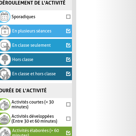
DÉROULEMENT DE L'ACTIVITÉ
Sporadiques
En plusieurs séances
En classe seulement
Hors classe
En classe et hors classe
DURÉE DE L'ACTIVITÉ
Activités courtes (< 30
minutes)
Activités développées
(Entre 30 et 60 minutes)
Activités élaborées (> 60
minutes)