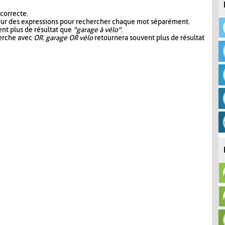
 correcte.
our des expressions pour rechercher chaque mot séparément.
nt plus de résultat que
"garage à vélo"
.
herche avec
OR
.
garage OR vélo
retournera souvent plus de résultat