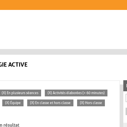
IE ACTIVE
(X) En plusieurs séances
(X) Activités élaborées (> 60 minutes)
(X) Équipe
(X) En classe et hors classe
(X) Hors classe
n résultat