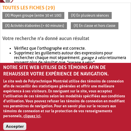
TOUTES LES FICHES (29)
(X) Moyen groupe (entre 30 et 100)
(X) En plusieurs séances
(X) Activités élaborées (> 60 minutes)
(X) En classe et hors classe
Votre recherche n'a donné aucun résultat
Vérifiez que l'orthographe est correcte.
Supprimez les guillemets autour des expressions pour
rechercher chaque mot séparément.
garage à vélo
retournera
souvent plus de résultat que
"garage à vélo"
.
NOTRE SITE WEB UTILISE DES TÉMOINS AFIN DE
Envisagez d'élargir votre recherche avec
OR
.
garage OR vélo
retournera souvent plus de résultat que
garage à vélo
.
REHAUSSER VOTRE EXPÉRIENCE DE NAVIGATION.
Le site web de Polytechnique Montréal utilise des témoins de connexion
afin de recueillir des statistiques générales et offrir une meilleure
expérience à ses visiteurs. En naviguant sur le site, vous acceptez
l’utilisation de ces témoins selon les modalités spécifiées aux conditions
d’utilisation. Vous pouvez refuser les témoins de connexion en modifiant
vos paramètres de navigation. Pour en savoir plus sur le recours aux
témoins de connexion et sur la protection de vos renseignements
personnels,
cliquez ici
.
Avis de confidentialité et conditions d’utilisation
Accepter