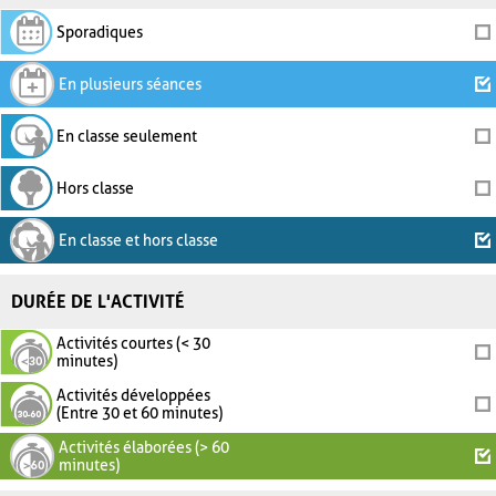
Sporadiques
En plusieurs séances
En classe seulement
Hors classe
En classe et hors classe
DURÉE DE L'ACTIVITÉ
Activités courtes (< 30
minutes)
Activités développées
(Entre 30 et 60 minutes)
Activités élaborées (> 60
minutes)