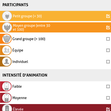
PARTICIPANTS
Petit groupe (< 30)
Moyen groupe (entre 30
et 100)
Grand groupe (> 100)
Équipe
Individuel
INTENSITÉ D'ANIMATION
Faible
Moyenne
Élevée