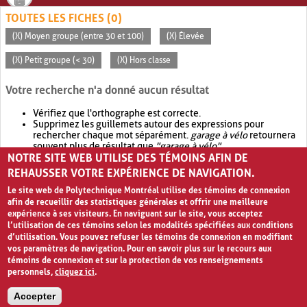
TOUTES LES FICHES (0)
(X) Moyen groupe (entre 30 et 100)
(X) Élevée
(X) Petit groupe (< 30)
(X) Hors classe
Votre recherche n'a donné aucun résultat
Vérifiez que l'orthographe est correcte.
Supprimez les guillemets autour des expressions pour
rechercher chaque mot séparément.
garage à vélo
retournera
souvent plus de résultat que
"garage à vélo"
.
NOTRE SITE WEB UTILISE DES TÉMOINS AFIN DE
Envisagez d'élargir votre recherche avec
OR
.
garage OR vélo
retournera souvent plus de résultat que
garage à vélo
.
REHAUSSER VOTRE EXPÉRIENCE DE NAVIGATION.
Le site web de Polytechnique Montréal utilise des témoins de connexion
afin de recueillir des statistiques générales et offrir une meilleure
expérience à ses visiteurs. En naviguant sur le site, vous acceptez
l’utilisation de ces témoins selon les modalités spécifiées aux conditions
d’utilisation. Vous pouvez refuser les témoins de connexion en modifiant
vos paramètres de navigation. Pour en savoir plus sur le recours aux
témoins de connexion et sur la protection de vos renseignements
personnels,
cliquez ici
.
Avis de confidentialité et conditions d’utilisation
Accepter