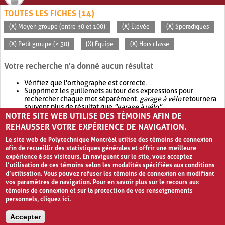
TOUTES LES FICHES (14)
(X) Moyen groupe (entre 30 et 100)
(X) Élevée
(X) Sporadiques
(X) Petit groupe (< 30)
(X) Équipe
(X) Hors classe
Votre recherche n'a donné aucun résultat
Vérifiez que l'orthographe est correcte.
Supprimez les guillemets autour des expressions pour
rechercher chaque mot séparément.
garage à vélo
retournera
souvent plus de résultat que
"garage à vélo"
.
NOTRE SITE WEB UTILISE DES TÉMOINS AFIN DE
Envisagez d'élargir votre recherche avec
OR
.
garage OR vélo
retournera souvent plus de résultat que
garage à vélo
.
REHAUSSER VOTRE EXPÉRIENCE DE NAVIGATION.
Le site web de Polytechnique Montréal utilise des témoins de connexion
afin de recueillir des statistiques générales et offrir une meilleure
expérience à ses visiteurs. En naviguant sur le site, vous acceptez
l’utilisation de ces témoins selon les modalités spécifiées aux conditions
d’utilisation. Vous pouvez refuser les témoins de connexion en modifiant
vos paramètres de navigation. Pour en savoir plus sur le recours aux
témoins de connexion et sur la protection de vos renseignements
personnels,
cliquez ici
.
Avis de confidentialité et conditions d’utilisation
Accepter