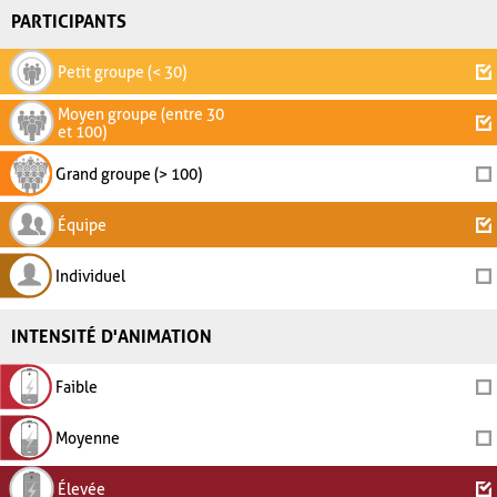
PARTICIPANTS
Petit groupe (< 30)
Moyen groupe (entre 30
et 100)
Grand groupe (> 100)
Équipe
Individuel
INTENSITÉ D'ANIMATION
Faible
Moyenne
Élevée