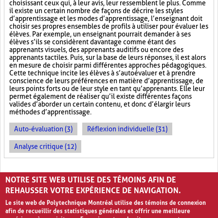
choisissant ceux qui, à leur avis, leur ressemblent le plus. Comme
il existe un certain nombre de façons de décrire les styles
d’apprentissage et les modes d’apprentissage, l’enseignant doit
choisir ses propres ensembles de profils à utiliser pour évaluer les
élèves. Par exemple, un enseignant pourrait demander à ses
élèves s’ils se considèrent davantage comme étant des
apprenants visuels, des apprenants auditifs ou encore des
apprenants tactiles. Puis, sur la base de leurs réponses, il est alors
en mesure de choisir parmi différentes approches pédagogiques.
Cette technique incite les élèves à s’autoévaluer et à prendre
conscience de leurs préférences en matière d’apprentissage, de
leurs points forts ou de leur style en tant qu’apprenants. Elle leur
permet également de réaliser qu’il existe différentes façons
valides d’aborder un certain contenu, et donc d’élargir leurs
méthodes d’apprentissage.
Auto-évaluation (3)
Réflexion individuelle (31)
Analyse critique (12)
PAGES
NOTRE SITE WEB UTILISE DES TÉMOINS AFIN DE
«
‹
1
2
3
REHAUSSER VOTRE EXPÉRIENCE DE NAVIGATION.
Le site web de Polytechnique Montréal utilise des témoins de connexion
afin de recueillir des statistiques générales et offrir une meilleure