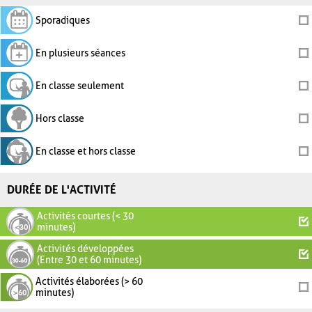
Sporadiques
En plusieurs séances
En classe seulement
Hors classe
En classe et hors classe
DURÉE DE L'ACTIVITÉ
Activités courtes (< 30
minutes)
Activités développées
(Entre 30 et 60 minutes)
Activités élaborées (> 60
minutes)