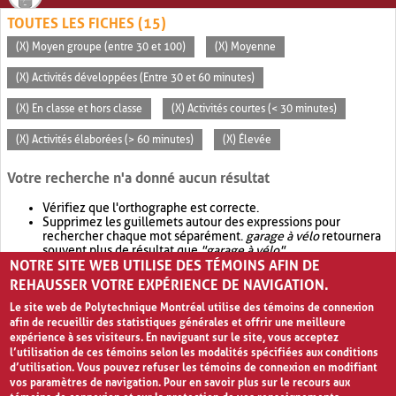
TOUTES LES FICHES (15)
(X) Moyen groupe (entre 30 et 100)
(X) Moyenne
(X) Activités développées (Entre 30 et 60 minutes)
(X) En classe et hors classe
(X) Activités courtes (< 30 minutes)
(X) Activités élaborées (> 60 minutes)
(X) Élevée
Votre recherche n'a donné aucun résultat
Vérifiez que l'orthographe est correcte.
Supprimez les guillemets autour des expressions pour
rechercher chaque mot séparément.
garage à vélo
retournera
souvent plus de résultat que
"garage à vélo"
.
NOTRE SITE WEB UTILISE DES TÉMOINS AFIN DE
Envisagez d'élargir votre recherche avec
OR
.
garage OR vélo
retournera souvent plus de résultat que
garage à vélo
.
REHAUSSER VOTRE EXPÉRIENCE DE NAVIGATION.
Le site web de Polytechnique Montréal utilise des témoins de connexion
afin de recueillir des statistiques générales et offrir une meilleure
expérience à ses visiteurs. En naviguant sur le site, vous acceptez
l’utilisation de ces témoins selon les modalités spécifiées aux conditions
d’utilisation. Vous pouvez refuser les témoins de connexion en modifiant
vos paramètres de navigation. Pour en savoir plus sur le recours aux