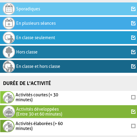
Sporadiques
En plusieurs séances
En classe seulement
Hors classe
En classe et hors classe
DURÉE DE L'ACTIVITÉ
Activités courtes (< 30
minutes)
Activités développées
(Entre 30 et 60 minutes)
Activités élaborées (> 60
minutes)