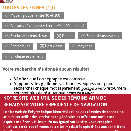
TOUTES LES FICHES (19)
(X) Moyen groupe (entre 30 et 100)
(X) Activités développées (Entre 30 et 60 minutes)
(X) En classe et hors classe
(X) Faible
(X) En plusieurs séances
(X) Sporadiques
(X) Hors classe
(X) Moyenne
(X) En classe seulement
Votre recherche n'a donné aucun résultat
Vérifiez que l'orthographe est correcte.
Supprimez les guillemets autour des expressions pour
rechercher chaque mot séparément.
garage à vélo
retournera
souvent plus de résultat que
"garage à vélo"
.
NOTRE SITE WEB UTILISE DES TÉMOINS AFIN DE
Envisagez d'élargir votre recherche avec
OR
.
garage OR vélo
retournera souvent plus de résultat que
garage à vélo
.
REHAUSSER VOTRE EXPÉRIENCE DE NAVIGATION.
Le site web de Polytechnique Montréal utilise des témoins de connexion
afin de recueillir des statistiques générales et offrir une meilleure
expérience à ses visiteurs. En naviguant sur le site, vous acceptez
l’utilisation de ces témoins selon les modalités spécifiées aux conditions