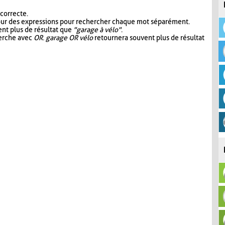
 correcte.
our des expressions pour rechercher chaque mot séparément.
nt plus de résultat que
"garage à vélo"
.
herche avec
OR
.
garage OR vélo
retournera souvent plus de résultat