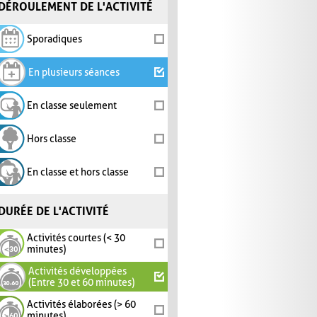
DÉROULEMENT DE L'ACTIVITÉ
Sporadiques
En plusieurs séances
En classe seulement
Hors classe
En classe et hors classe
DURÉE DE L'ACTIVITÉ
Activités courtes (< 30
minutes)
Activités développées
(Entre 30 et 60 minutes)
Activités élaborées (> 60
minutes)