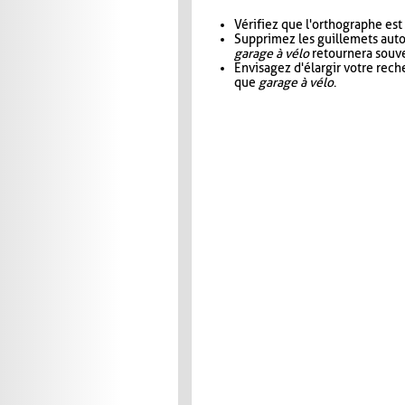
Vérifiez que l'orthographe est
Supprimez les guillemets aut
garage à vélo
retournera souve
Envisagez d'élargir votre rec
que
garage à vélo
.