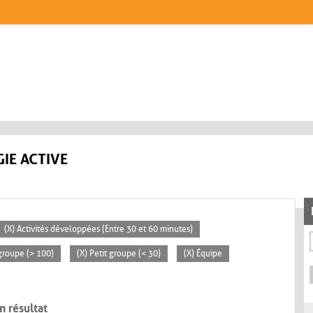
IE ACTIVE
(X) Activités développées (Entre 30 et 60 minutes)
groupe (> 100)
(X) Petit groupe (< 30)
(X) Équipe
n résultat