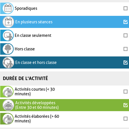
Sporadiques
En plusieurs séances
En classe seulement
Hors classe
En classe et hors classe
DURÉE DE L'ACTIVITÉ
Activités courtes (< 30
minutes)
Activités développées
(Entre 30 et 60 minutes)
Activités élaborées (> 60
minutes)