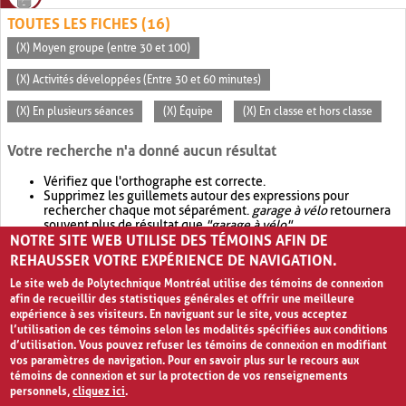
TOUTES LES FICHES (16)
(X) Moyen groupe (entre 30 et 100)
(X) Activités développées (Entre 30 et 60 minutes)
(X) En plusieurs séances
(X) Équipe
(X) En classe et hors classe
Votre recherche n'a donné aucun résultat
Vérifiez que l'orthographe est correcte.
Supprimez les guillemets autour des expressions pour
rechercher chaque mot séparément.
garage à vélo
retournera
souvent plus de résultat que
"garage à vélo"
.
NOTRE SITE WEB UTILISE DES TÉMOINS AFIN DE
Envisagez d'élargir votre recherche avec
OR
.
garage OR vélo
retournera souvent plus de résultat que
garage à vélo
.
REHAUSSER VOTRE EXPÉRIENCE DE NAVIGATION.
Le site web de Polytechnique Montréal utilise des témoins de connexion
afin de recueillir des statistiques générales et offrir une meilleure
expérience à ses visiteurs. En naviguant sur le site, vous acceptez
l’utilisation de ces témoins selon les modalités spécifiées aux conditions
d’utilisation. Vous pouvez refuser les témoins de connexion en modifiant
vos paramètres de navigation. Pour en savoir plus sur le recours aux
témoins de connexion et sur la protection de vos renseignements
personnels,
cliquez ici
.
Avis de confidentialité et conditions d’utilisation