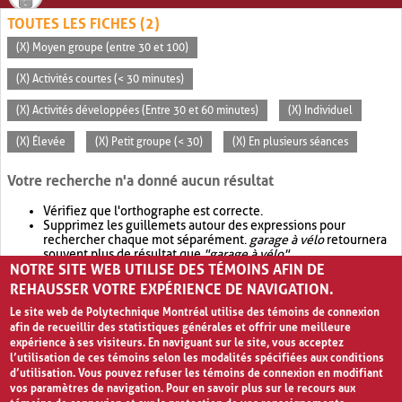
TOUTES LES FICHES (2)
(X) Moyen groupe (entre 30 et 100)
(X) Activités courtes (< 30 minutes)
(X) Activités développées (Entre 30 et 60 minutes)
(X) Individuel
(X) Élevée
(X) Petit groupe (< 30)
(X) En plusieurs séances
Votre recherche n'a donné aucun résultat
Vérifiez que l'orthographe est correcte.
Supprimez les guillemets autour des expressions pour
rechercher chaque mot séparément.
garage à vélo
retournera
souvent plus de résultat que
"garage à vélo"
.
NOTRE SITE WEB UTILISE DES TÉMOINS AFIN DE
Envisagez d'élargir votre recherche avec
OR
.
garage OR vélo
retournera souvent plus de résultat que
garage à vélo
.
REHAUSSER VOTRE EXPÉRIENCE DE NAVIGATION.
Le site web de Polytechnique Montréal utilise des témoins de connexion
afin de recueillir des statistiques générales et offrir une meilleure
expérience à ses visiteurs. En naviguant sur le site, vous acceptez
l’utilisation de ces témoins selon les modalités spécifiées aux conditions
d’utilisation. Vous pouvez refuser les témoins de connexion en modifiant
vos paramètres de navigation. Pour en savoir plus sur le recours aux