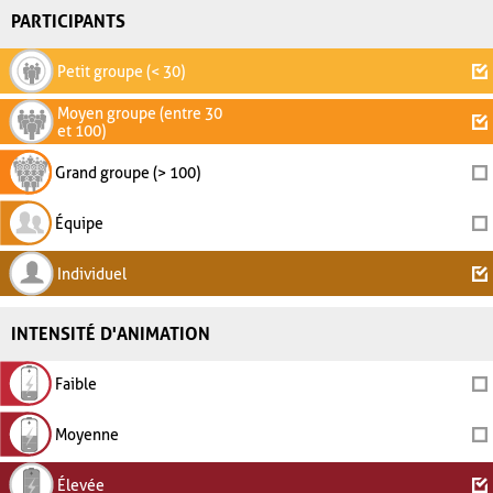
PARTICIPANTS
Petit groupe (< 30)
Moyen groupe (entre 30
et 100)
Grand groupe (> 100)
Équipe
Individuel
INTENSITÉ D'ANIMATION
Faible
Moyenne
Élevée