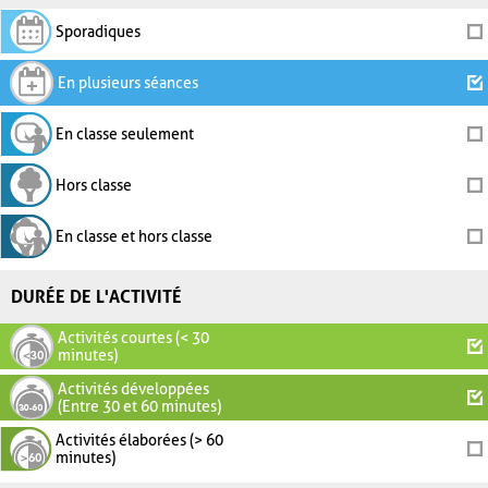
Sporadiques
En plusieurs séances
En classe seulement
Hors classe
En classe et hors classe
DURÉE DE L'ACTIVITÉ
Activités courtes (< 30
minutes)
Activités développées
(Entre 30 et 60 minutes)
Activités élaborées (> 60
minutes)