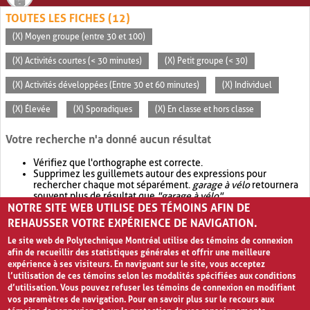
TOUTES LES FICHES (12)
(X) Moyen groupe (entre 30 et 100)
(X) Activités courtes (< 30 minutes)
(X) Petit groupe (< 30)
(X) Activités développées (Entre 30 et 60 minutes)
(X) Individuel
(X) Élevée
(X) Sporadiques
(X) En classe et hors classe
Votre recherche n'a donné aucun résultat
Vérifiez que l'orthographe est correcte.
Supprimez les guillemets autour des expressions pour
rechercher chaque mot séparément.
garage à vélo
retournera
souvent plus de résultat que
"garage à vélo"
.
NOTRE SITE WEB UTILISE DES TÉMOINS AFIN DE
Envisagez d'élargir votre recherche avec
OR
.
garage OR vélo
retournera souvent plus de résultat que
garage à vélo
.
REHAUSSER VOTRE EXPÉRIENCE DE NAVIGATION.
Le site web de Polytechnique Montréal utilise des témoins de connexion
afin de recueillir des statistiques générales et offrir une meilleure
expérience à ses visiteurs. En naviguant sur le site, vous acceptez
l’utilisation de ces témoins selon les modalités spécifiées aux conditions
d’utilisation. Vous pouvez refuser les témoins de connexion en modifiant
vos paramètres de navigation. Pour en savoir plus sur le recours aux