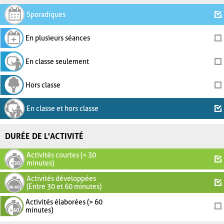
Sporadiques
En plusieurs séances
En classe seulement
Hors classe
En classe et hors classe
DURÉE DE L'ACTIVITÉ
Activités courtes (< 30
minutes)
Activités développées
(Entre 30 et 60 minutes)
Activités élaborées (> 60
minutes)