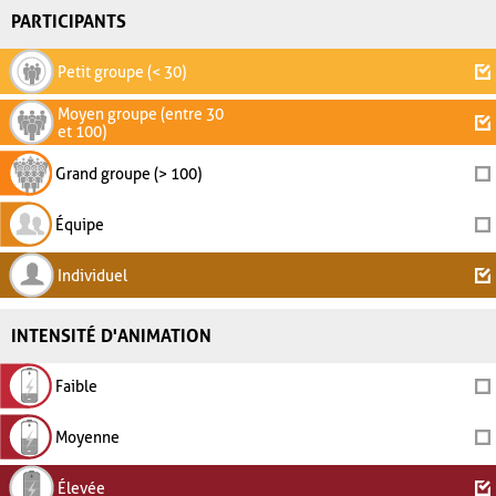
PARTICIPANTS
Petit groupe (< 30)
Moyen groupe (entre 30
et 100)
Grand groupe (> 100)
Équipe
Individuel
INTENSITÉ D'ANIMATION
Faible
Moyenne
Élevée