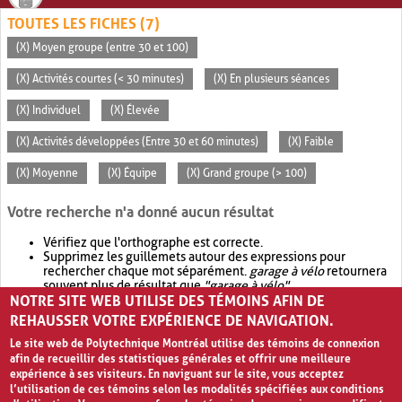
TOUTES LES FICHES (7)
(X) Moyen groupe (entre 30 et 100)
(X) Activités courtes (< 30 minutes)
(X) En plusieurs séances
(X) Individuel
(X) Élevée
(X) Activités développées (Entre 30 et 60 minutes)
(X) Faible
(X) Moyenne
(X) Équipe
(X) Grand groupe (> 100)
Votre recherche n'a donné aucun résultat
Vérifiez que l'orthographe est correcte.
Supprimez les guillemets autour des expressions pour
rechercher chaque mot séparément.
garage à vélo
retournera
souvent plus de résultat que
"garage à vélo"
.
NOTRE SITE WEB UTILISE DES TÉMOINS AFIN DE
Envisagez d'élargir votre recherche avec
OR
.
garage OR vélo
retournera souvent plus de résultat que
garage à vélo
.
REHAUSSER VOTRE EXPÉRIENCE DE NAVIGATION.
Le site web de Polytechnique Montréal utilise des témoins de connexion
afin de recueillir des statistiques générales et offrir une meilleure
expérience à ses visiteurs. En naviguant sur le site, vous acceptez
l’utilisation de ces témoins selon les modalités spécifiées aux conditions