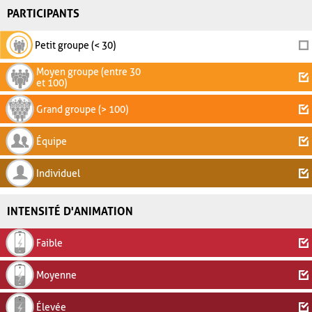
PARTICIPANTS
Petit groupe (< 30)
Moyen groupe (entre 30
et 100)
Grand groupe (> 100)
Équipe
Individuel
INTENSITÉ D'ANIMATION
Faible
Moyenne
Élevée