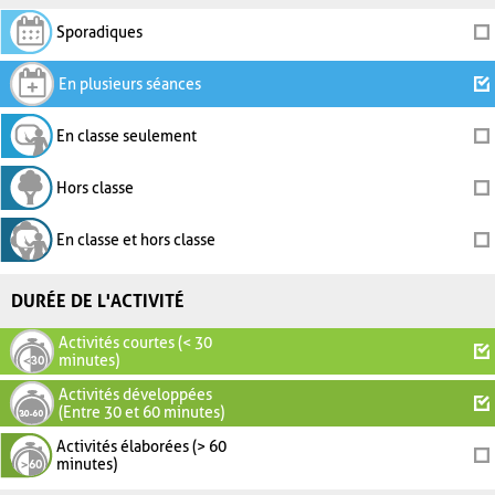
Sporadiques
En plusieurs séances
En classe seulement
Hors classe
En classe et hors classe
DURÉE DE L'ACTIVITÉ
Activités courtes (< 30
minutes)
Activités développées
(Entre 30 et 60 minutes)
Activités élaborées (> 60
minutes)