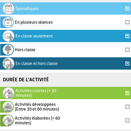
Sporadiques
En plusieurs séances
En classe seulement
Hors classe
En classe et hors classe
DURÉE DE L'ACTIVITÉ
Activités courtes (< 30
minutes)
Activités développées
(Entre 30 et 60 minutes)
Activités élaborées (> 60
minutes)