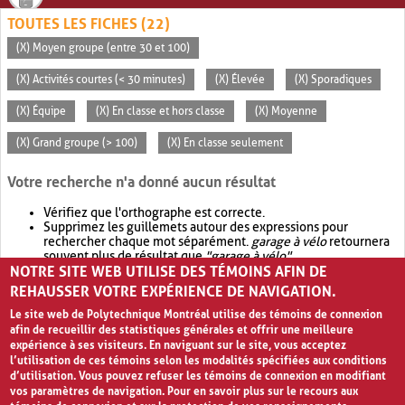
TOUTES LES FICHES (22)
(X) Moyen groupe (entre 30 et 100)
(X) Activités courtes (< 30 minutes)
(X) Élevée
(X) Sporadiques
(X) Équipe
(X) En classe et hors classe
(X) Moyenne
(X) Grand groupe (> 100)
(X) En classe seulement
Votre recherche n'a donné aucun résultat
Vérifiez que l'orthographe est correcte.
Supprimez les guillemets autour des expressions pour
rechercher chaque mot séparément.
garage à vélo
retournera
souvent plus de résultat que
"garage à vélo"
.
NOTRE SITE WEB UTILISE DES TÉMOINS AFIN DE
Envisagez d'élargir votre recherche avec
OR
.
garage OR vélo
retournera souvent plus de résultat que
garage à vélo
.
REHAUSSER VOTRE EXPÉRIENCE DE NAVIGATION.
Le site web de Polytechnique Montréal utilise des témoins de connexion
afin de recueillir des statistiques générales et offrir une meilleure
expérience à ses visiteurs. En naviguant sur le site, vous acceptez
l’utilisation de ces témoins selon les modalités spécifiées aux conditions
d’utilisation. Vous pouvez refuser les témoins de connexion en modifiant
vos paramètres de navigation. Pour en savoir plus sur le recours aux