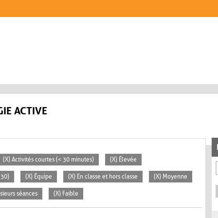
IE ACTIVE
(X) Activités courtes (< 30 minutes)
(X) Élevée
 30)
(X) Équipe
(X) En classe et hors classe
(X) Moyenne
usieurs séances
(X) Faible