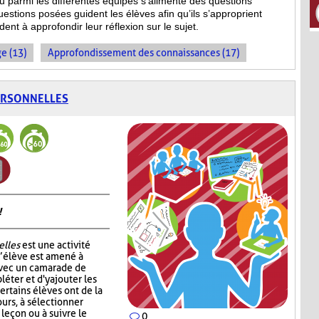
ieu parmi les différentes équipes s’alimente des questions
estions posées guident les élèves afin qu’ils s’approprient
dent à approfondir leur réflexion sur le sujet.
e (13)
Approfondissement des connaissances (17)
ERSONNELLES
!
elles
est une activité
l’élève est amené à
avec un camarade de
léter et d'y ajouter les
ertains élèves ont de la
ours, à sélectionner
 leçon ou à suivre le
0