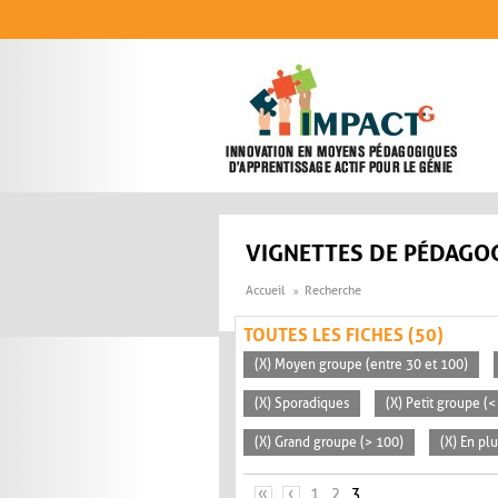
Aller au contenu principal
VIGNETTES DE PÉDAGOG
Accueil
Recherche
TOUTES LES FICHES (50)
(X) Moyen groupe (entre 30 et 100)
(X) Sporadiques
(X) Petit groupe (<
(X) Grand groupe (> 100)
(X) En pl
PAGES
«
‹
1
2
3