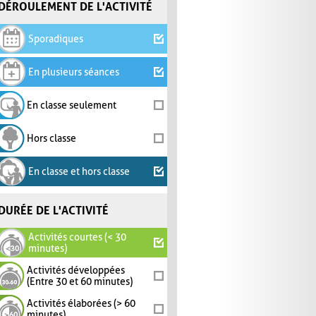
DÉROULEMENT DE L'ACTIVITÉ
Sporadiques
En plusieurs séances
En classe seulement
Hors classe
En classe et hors classe
DURÉE DE L'ACTIVITÉ
Activités courtes (< 30
minutes)
Activités développées
(Entre 30 et 60 minutes)
Activités élaborées (> 60
minutes)