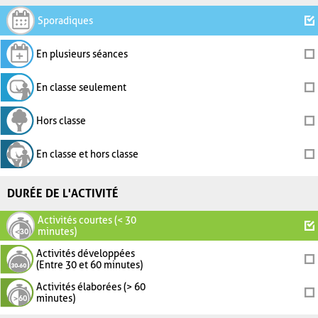
Sporadiques
En plusieurs séances
En classe seulement
Hors classe
En classe et hors classe
DURÉE DE L'ACTIVITÉ
Activités courtes (< 30
minutes)
Activités développées
(Entre 30 et 60 minutes)
Activités élaborées (> 60
minutes)