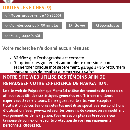
TOUTES LES FICHES (9)
(X) Moyen groupe (entre 30 et 100)
(X) Activités courtes (< 30 minutes)
(X) Élevée
(X) Sporadiques
(X) Petit groupe (< 30)
Votre recherche n'a donné aucun résultat
Vérifiez que l'orthographe est correcte.
Supprimez les guillemets autour des expressions pour
rechercher chaque mot séparément.
garage à vélo
retournera
souvent plus de résultat que
"garage à vélo"
.
NOTRE SITE WEB UTILISE DES TÉMOINS AFIN DE
Envisagez d'élargir votre recherche avec
OR
.
garage OR vélo
retournera souvent plus de résultat que
garage à vélo
.
REHAUSSER VOTRE EXPÉRIENCE DE NAVIGATION.
Le site web de Polytechnique Montréal utilise des témoins de connexion
afin de recueillir des statistiques générales et offrir une meilleure
expérience à ses visiteurs. En naviguant sur le site, vous acceptez
l’utilisation de ces témoins selon les modalités spécifiées aux conditions
d’utilisation. Vous pouvez refuser les témoins de connexion en modifiant
vos paramètres de navigation. Pour en savoir plus sur le recours aux
témoins de connexion et sur la protection de vos renseignements
personnels,
cliquez ici
.
Avis de confidentialité et conditions d’utilisation