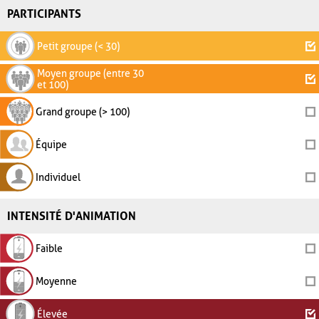
PARTICIPANTS
Petit groupe (< 30)
Moyen groupe (entre 30
et 100)
Grand groupe (> 100)
Équipe
Individuel
INTENSITÉ D'ANIMATION
Faible
Moyenne
Élevée