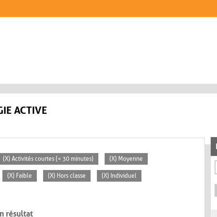
IE ACTIVE
(X) Activités courtes (< 30 minutes)
(X) Moyenne
(X) Faible
(X) Hors classe
(X) Individuel
n résultat