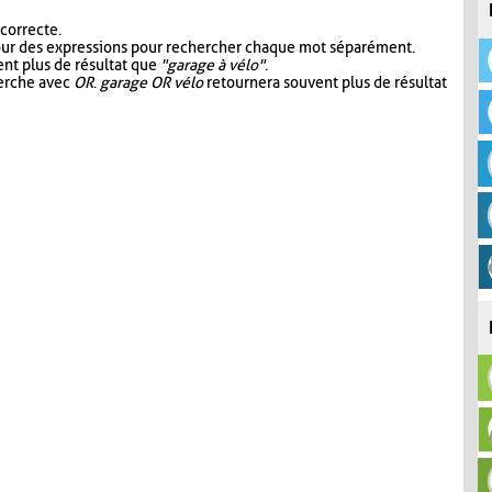
 correcte.
our des expressions pour rechercher chaque mot séparément.
nt plus de résultat que
"garage à vélo"
.
herche avec
OR
.
garage OR vélo
retournera souvent plus de résultat