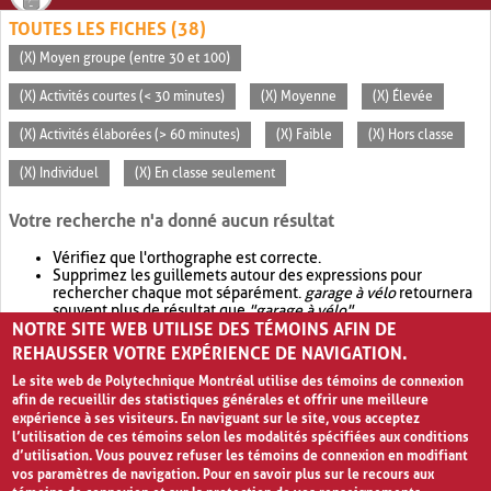
TOUTES LES FICHES (38)
(X) Moyen groupe (entre 30 et 100)
(X) Activités courtes (< 30 minutes)
(X) Moyenne
(X) Élevée
(X) Activités élaborées (> 60 minutes)
(X) Faible
(X) Hors classe
(X) Individuel
(X) En classe seulement
Votre recherche n'a donné aucun résultat
Vérifiez que l'orthographe est correcte.
Supprimez les guillemets autour des expressions pour
rechercher chaque mot séparément.
garage à vélo
retournera
souvent plus de résultat que
"garage à vélo"
.
NOTRE SITE WEB UTILISE DES TÉMOINS AFIN DE
Envisagez d'élargir votre recherche avec
OR
.
garage OR vélo
retournera souvent plus de résultat que
garage à vélo
.
REHAUSSER VOTRE EXPÉRIENCE DE NAVIGATION.
Le site web de Polytechnique Montréal utilise des témoins de connexion
afin de recueillir des statistiques générales et offrir une meilleure
expérience à ses visiteurs. En naviguant sur le site, vous acceptez
l’utilisation de ces témoins selon les modalités spécifiées aux conditions
d’utilisation. Vous pouvez refuser les témoins de connexion en modifiant
vos paramètres de navigation. Pour en savoir plus sur le recours aux