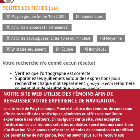
TOUTES LES FICHES (20)
(X) Moyen groupe (entre 30 et 100)
(X) Sporadiques
(X) Activités élaborées (> 60 minutes)
(X) Activités développées (Entre 30 et 60 minutes)
(X) Moyenne
(X) En classe seulement
(X) Équipe
(X) Individuel
Votre recherche n'a donné aucun résultat
Vérifiez que l'orthographe est correcte.
Supprimez les guillemets autour des expressions pour
rechercher chaque mot séparément.
garage à vélo
retournera
souvent plus de résultat que
"garage à vélo"
.
NOTRE SITE WEB UTILISE DES TÉMOINS AFIN DE
Envisagez d'élargir votre recherche avec
OR
.
garage OR vélo
retournera souvent plus de résultat que
garage à vélo
.
REHAUSSER VOTRE EXPÉRIENCE DE NAVIGATION.
Le site web de Polytechnique Montréal utilise des témoins de connexion
afin de recueillir des statistiques générales et offrir une meilleure
expérience à ses visiteurs. En naviguant sur le site, vous acceptez
l’utilisation de ces témoins selon les modalités spécifiées aux conditions
d’utilisation. Vous pouvez refuser les témoins de connexion en modifiant
vos paramètres de navigation. Pour en savoir plus sur le recours aux