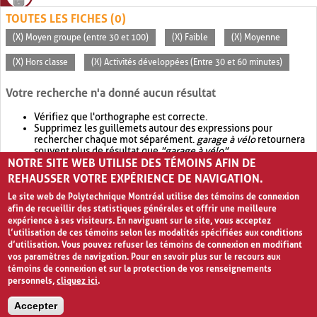
TOUTES LES FICHES (0)
(X) Moyen groupe (entre 30 et 100)
(X) Faible
(X) Moyenne
(X) Hors classe
(X) Activités développées (Entre 30 et 60 minutes)
Votre recherche n'a donné aucun résultat
Vérifiez que l'orthographe est correcte.
Supprimez les guillemets autour des expressions pour
rechercher chaque mot séparément.
garage à vélo
retournera
souvent plus de résultat que
"garage à vélo"
.
NOTRE SITE WEB UTILISE DES TÉMOINS AFIN DE
Envisagez d'élargir votre recherche avec
OR
.
garage OR vélo
retournera souvent plus de résultat que
garage à vélo
.
REHAUSSER VOTRE EXPÉRIENCE DE NAVIGATION.
Le site web de Polytechnique Montréal utilise des témoins de connexion
afin de recueillir des statistiques générales et offrir une meilleure
expérience à ses visiteurs. En naviguant sur le site, vous acceptez
l’utilisation de ces témoins selon les modalités spécifiées aux conditions
d’utilisation. Vous pouvez refuser les témoins de connexion en modifiant
vos paramètres de navigation. Pour en savoir plus sur le recours aux
témoins de connexion et sur la protection de vos renseignements
personnels,
cliquez ici
.
Avis de confidentialité et conditions d’utilisation
Accepter