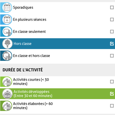
Sporadiques
En plusieurs séances
En classe seulement
Hors classe
En classe et hors classe
DURÉE DE L'ACTIVITÉ
Activités courtes (< 30
minutes)
Activités développées
(Entre 30 et 60 minutes)
Activités élaborées (> 60
minutes)