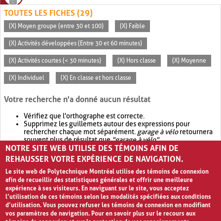
TOUTES LES FICHES (29)
(X) Moyen groupe (entre 30 et 100)
(X) Faible
(X) Activités développées (Entre 30 et 60 minutes)
(X) Activités courtes (< 30 minutes)
(X) Hors classe
(X) Moyenne
(X) Individuel
(X) En classe et hors classe
Votre recherche n'a donné aucun résultat
Vérifiez que l'orthographe est correcte.
Supprimez les guillemets autour des expressions pour
rechercher chaque mot séparément.
garage à vélo
retournera
souvent plus de résultat que
"garage à vélo"
.
NOTRE SITE WEB UTILISE DES TÉMOINS AFIN DE
Envisagez d'élargir votre recherche avec
OR
.
garage OR vélo
retournera souvent plus de résultat que
garage à vélo
.
REHAUSSER VOTRE EXPÉRIENCE DE NAVIGATION.
Le site web de Polytechnique Montréal utilise des témoins de connexion
afin de recueillir des statistiques générales et offrir une meilleure
expérience à ses visiteurs. En naviguant sur le site, vous acceptez
l’utilisation de ces témoins selon les modalités spécifiées aux conditions
d’utilisation. Vous pouvez refuser les témoins de connexion en modifiant
vos paramètres de navigation. Pour en savoir plus sur le recours aux