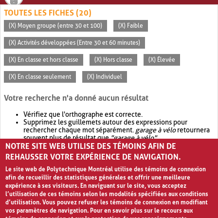
TOUTES LES FICHES (20)
(X) Moyen groupe (entre 30 et 100)
(X) Faible
(X) Activités développées (Entre 30 et 60 minutes)
(X) En classe et hors classe
(X) Hors classe
(X) Élevée
(X) En classe seulement
(X) Individuel
Votre recherche n'a donné aucun résultat
Vérifiez que l'orthographe est correcte.
Supprimez les guillemets autour des expressions pour
rechercher chaque mot séparément.
garage à vélo
retournera
souvent plus de résultat que
"garage à vélo"
.
NOTRE SITE WEB UTILISE DES TÉMOINS AFIN DE
Envisagez d'élargir votre recherche avec
OR
.
garage OR vélo
retournera souvent plus de résultat que
garage à vélo
.
REHAUSSER VOTRE EXPÉRIENCE DE NAVIGATION.
Le site web de Polytechnique Montréal utilise des témoins de connexion
afin de recueillir des statistiques générales et offrir une meilleure
expérience à ses visiteurs. En naviguant sur le site, vous acceptez
l’utilisation de ces témoins selon les modalités spécifiées aux conditions
d’utilisation. Vous pouvez refuser les témoins de connexion en modifiant
vos paramètres de navigation. Pour en savoir plus sur le recours aux