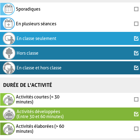
Sporadiques
En plusieurs séances
En classe seulement
Hors classe
En classe et hors classe
DURÉE DE L'ACTIVITÉ
Activités courtes (< 30
minutes)
Activités développées
(Entre 30 et 60 minutes)
Activités élaborées (> 60
minutes)