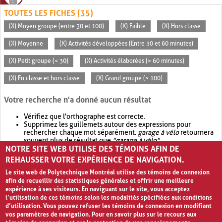
TOUTES LES FICHES (35)
(X) Moyen groupe (entre 30 et 100)
(X) Faible
(X) Hors classe
(X) Moyenne
(X) Activités développées (Entre 30 et 60 minutes)
(X) Petit groupe (< 30)
(X) Activités élaborées (> 60 minutes)
(X) En classe et hors classe
(X) Grand groupe (> 100)
Votre recherche n'a donné aucun résultat
Vérifiez que l'orthographe est correcte.
Supprimez les guillemets autour des expressions pour
rechercher chaque mot séparément.
garage à vélo
retournera
souvent plus de résultat que
"garage à vélo"
.
NOTRE SITE WEB UTILISE DES TÉMOINS AFIN DE
Envisagez d'élargir votre recherche avec
OR
.
garage OR vélo
retournera souvent plus de résultat que
garage à vélo
.
REHAUSSER VOTRE EXPÉRIENCE DE NAVIGATION.
Le site web de Polytechnique Montréal utilise des témoins de connexion
afin de recueillir des statistiques générales et offrir une meilleure
expérience à ses visiteurs. En naviguant sur le site, vous acceptez
l’utilisation de ces témoins selon les modalités spécifiées aux conditions
d’utilisation. Vous pouvez refuser les témoins de connexion en modifiant
vos paramètres de navigation. Pour en savoir plus sur le recours aux