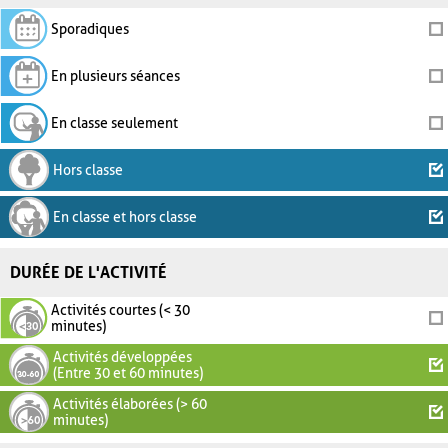
Sporadiques
En plusieurs séances
En classe seulement
Hors classe
En classe et hors classe
DURÉE DE L'ACTIVITÉ
Activités courtes (< 30
minutes)
Activités développées
(Entre 30 et 60 minutes)
Activités élaborées (> 60
minutes)