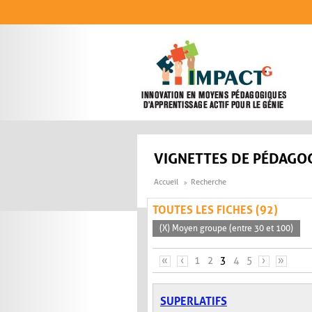
Aller au contenu principal
VIGNETTES DE PÉDAGOG
Accueil
Recherche
TOUTES LES FICHES (92)
(X) Moyen groupe (entre 30 et 100)
PAGES
«
‹
1
2
3
4
5
›
»
SUPERLATIFS