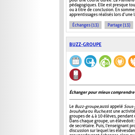
pour une courte durée. La
Plénière
pédagogiques. Elle est presque tou
ou à titre de conclusion. En somme
apprentissages réalisés lors d’une 
Échanges (13)
Partage (13)
BUZZ-GROUPE
Échanger pour mieux comprendre
Le
Buzz-groupe,
aussi appelé
Sous-
brouhaha
ou
Ruche,
est une activit
groupes de 4 à 10 élèves, pendant 
Dans chaque groupe, un élève doit s
de secrétaire. Puis, l'enseignant p
discussion sur lequel les élèves da