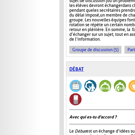
sujet de discussion (ou un problème
les élèves devront échanger dans 
pendant que les secrétaires prendr
du délai imposé, un membre de ch
groupe. Les nouvelles équipes font 
rotation se répète un certain nombre
retour en plénière. En somme, la
T
d’échanger sur un sujet, tout en ass
de l’information.
Groupe de discussion (5)
Part
DÉBAT
Avec qui es-tu d'accord ?
Le
Débat
est un échange d’idées su