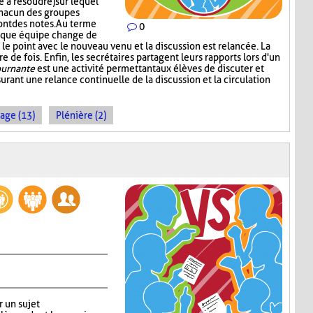
 à résoudre) sur lequel
chacun des groupes
ont des notes. Au terme
0
aque équipe change de
le point avec le nouveau venu et la discussion est relancée. La
 de fois. Enfin, les secrétaires partagent leurs rapports lors d'un
ournante
est une activité permettant aux élèves de discuter et
urant une relance continuelle de la discussion et la circulation
age (13)
Plénière (2)
r un sujet