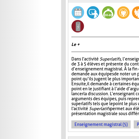
Le +
Dans l'activité
Superlatifs
, l’ensei
de 3 à 5 élèves et présente du con
d’enseignement magistral. À la fin d
demande aux équipes de noter un pr
point qu’ils jugent le plus importan
Ensuite, il demande à certaines éq
point en le justifiant à l’aide d’ar
lancer la discussion. L’enseignant 
arguments des équipes, puis repre
superlatifs tels que le point le plu
l'activité
Superlatifs
permet aux élè
présentation magistrale sous différ
Enseignement magistral (5)
P