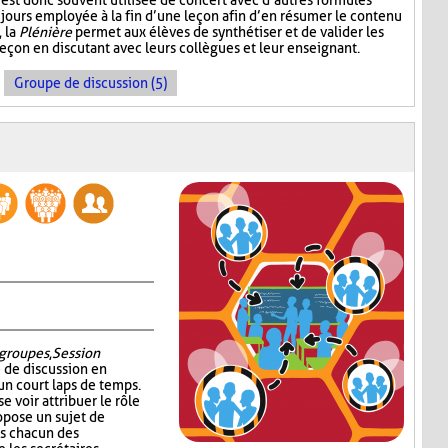
est donc souvent utilisée de concert avec d’autres formules
jours employée à la fin d’une leçon afin d’en résumer le contenu
, la
Plénière
permet aux élèves de synthétiser et de valider les
leçon en discutant avec leurs collègues et leur enseignant.
Groupe de discussion (5)
groupes
,
Session
é de discussion en
un court laps de temps.
e voir attribuer le rôle
ropose un sujet de
ns chacun des