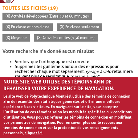
TOUTES LES FICHES (19)
(X) Activités développées (Entre 30 et 60 minutes)
(X) En classe et hors classe
(X) En classe seulement
(X) Moyenne
(X) Activités courtes (< 30 minutes)
Votre recherche n'a donné aucun résultat
Vérifiez que l'orthographe est correcte.
Supprimez les guillemets autour des expressions pour
rechercher chaque mot séparément.
garage à vélo
retournera
souvent plus de résultat que
"garage à vélo"
.
NOTRE SITE WEB UTILISE DES TÉMOINS AFIN DE
Envisagez d'élargir votre recherche avec
OR
.
garage OR vélo
retournera souvent plus de résultat que
garage à vélo
.
REHAUSSER VOTRE EXPÉRIENCE DE NAVIGATION.
Le site web de Polytechnique Montréal utilise des témoins de connexion
afin de recueillir des statistiques générales et offrir une meilleure
expérience à ses visiteurs. En naviguant sur le site, vous acceptez
l’utilisation de ces témoins selon les modalités spécifiées aux conditions
d’utilisation. Vous pouvez refuser les témoins de connexion en modifiant
vos paramètres de navigation. Pour en savoir plus sur le recours aux
témoins de connexion et sur la protection de vos renseignements
personnels,
cliquez ici
.
Avis de confidentialité et conditions d’utilisation