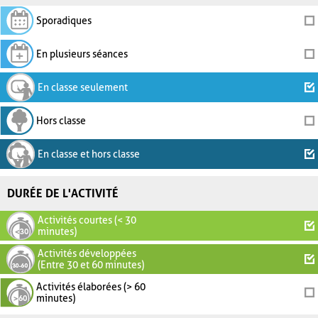
Sporadiques
En plusieurs séances
En classe seulement
Hors classe
En classe et hors classe
DURÉE DE L'ACTIVITÉ
Activités courtes (< 30
minutes)
Activités développées
(Entre 30 et 60 minutes)
Activités élaborées (> 60
minutes)