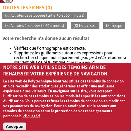
TOUTES LES FICHES (0)
(X) Activités développées (Entre 30 et 60 minutes)
(X) Activités élaborées (> 60 minutes)
(X) Hors classe
(X) Équipe
Votre recherche n'a donné aucun résultat
Vérifiez que l'orthographe est correcte.
Supprimez les guillemets autour des expressions pour
rechercher chaque mot séparément.
garage à vélo
retournera
souvent plus de résultat que
"garage à vélo"
.
NOTRE SITE WEB UTILISE DES TÉMOINS AFIN DE
Envisagez d'élargir votre recherche avec
OR
.
garage OR vélo
retournera souvent plus de résultat que
garage à vélo
.
REHAUSSER VOTRE EXPÉRIENCE DE NAVIGATION.
Le site web de Polytechnique Montréal utilise des témoins de connexion
afin de recueillir des statistiques générales et offrir une meilleure
expérience à ses visiteurs. En naviguant sur le site, vous acceptez
l’utilisation de ces témoins selon les modalités spécifiées aux conditions
d’utilisation. Vous pouvez refuser les témoins de connexion en modifiant
vos paramètres de navigation. Pour en savoir plus sur le recours aux
témoins de connexion et sur la protection de vos renseignements
personnels,
cliquez ici
.
Avis de confidentialité et conditions d’utilisation
Accepter