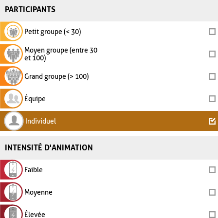
PARTICIPANTS
Petit groupe (< 30)
Moyen groupe (entre 30
et 100)
Grand groupe (> 100)
Équipe
Individuel
INTENSITÉ D'ANIMATION
Faible
Moyenne
Élevée