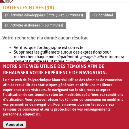
TOUTES LES FICHES (38)
(X) Activités développées (Entre 30 et 60 minutes)
(X) Individuel
(X) Activités élaborées (> 60 minutes)
Votre recherche n'a donné aucun résultat
Vérifiez que l'orthographe est correcte.
Supprimez les guillemets autour des expressions pour
rechercher chaque mot séparément.
garage à vélo
retournera
souvent plus de résultat que
"garage à vélo"
.
NOTRE SITE WEB UTILISE DES TÉMOINS AFIN DE
Envisagez d'élargir votre recherche avec
OR
.
garage OR vélo
retournera souvent plus de résultat que
garage à vélo
.
REHAUSSER VOTRE EXPÉRIENCE DE NAVIGATION.
Le site web de Polytechnique Montréal utilise des témoins de connexion
afin de recueillir des statistiques générales et offrir une meilleure
expérience à ses visiteurs. En naviguant sur le site, vous acceptez
l’utilisation de ces témoins selon les modalités spécifiées aux conditions
d’utilisation. Vous pouvez refuser les témoins de connexion en modifiant
vos paramètres de navigation. Pour en savoir plus sur le recours aux
témoins de connexion et sur la protection de vos renseignements
personnels,
cliquez ici
.
Avis de confidentialité et conditions d’utilisation
Accepter