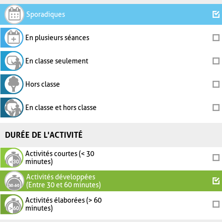
Sporadiques
En plusieurs séances
En classe seulement
Hors classe
En classe et hors classe
DURÉE DE L'ACTIVITÉ
Activités courtes (< 30
minutes)
Activités développées
(Entre 30 et 60 minutes)
Activités élaborées (> 60
minutes)