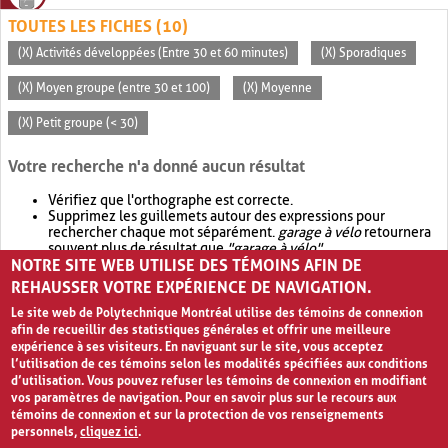
TOUTES LES FICHES (10)
(X) Activités développées (Entre 30 et 60 minutes)
(X) Sporadiques
(X) Moyen groupe (entre 30 et 100)
(X) Moyenne
(X) Petit groupe (< 30)
Votre recherche n'a donné aucun résultat
Vérifiez que l'orthographe est correcte.
Supprimez les guillemets autour des expressions pour
rechercher chaque mot séparément.
garage à vélo
retournera
souvent plus de résultat que
"garage à vélo"
.
NOTRE SITE WEB UTILISE DES TÉMOINS AFIN DE
Envisagez d'élargir votre recherche avec
OR
.
garage OR vélo
retournera souvent plus de résultat que
garage à vélo
.
REHAUSSER VOTRE EXPÉRIENCE DE NAVIGATION.
Le site web de Polytechnique Montréal utilise des témoins de connexion
afin de recueillir des statistiques générales et offrir une meilleure
expérience à ses visiteurs. En naviguant sur le site, vous acceptez
l’utilisation de ces témoins selon les modalités spécifiées aux conditions
d’utilisation. Vous pouvez refuser les témoins de connexion en modifiant
vos paramètres de navigation. Pour en savoir plus sur le recours aux
témoins de connexion et sur la protection de vos renseignements
personnels,
cliquez ici
.
Avis de confidentialité et conditions d’utilisation