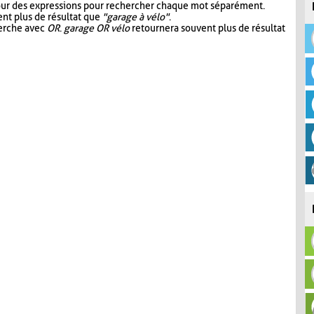
our des expressions pour rechercher chaque mot séparément.
nt plus de résultat que
"garage à vélo"
.
herche avec
OR
.
garage OR vélo
retournera souvent plus de résultat