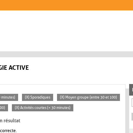
IE ACTIVE
0 minutes)
(X) Sporadiques
(X) Moyen groupe (entre 30 et 100)
100)
(X) Activités courtes (< 30 minutes)
n résultat
 correcte.