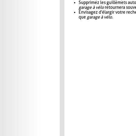
Supprimez les guillemets aut
garage à vélo
retournera souve
Envisagez d'élargir votre rec
que
garage à vélo
.