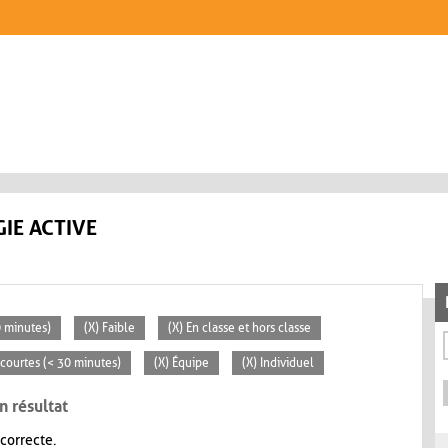
IE ACTIVE
0 minutes)
(X) Faible
(X) En classe et hors classe
s courtes (< 30 minutes)
(X) Équipe
(X) Individuel
n résultat
 correcte.