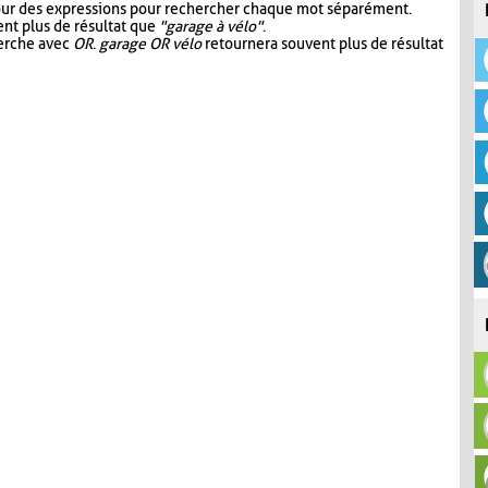
our des expressions pour rechercher chaque mot séparément.
nt plus de résultat que
"garage à vélo"
.
herche avec
OR
.
garage OR vélo
retournera souvent plus de résultat