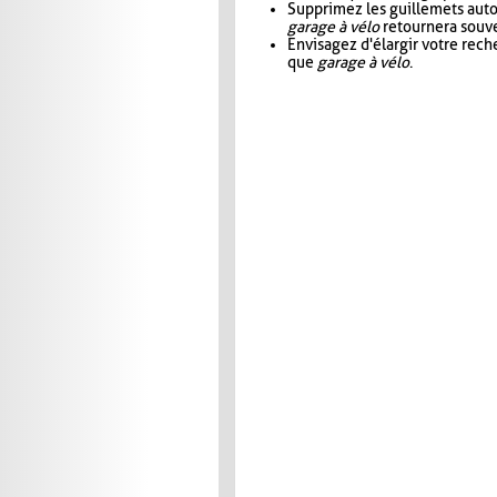
Supprimez les guillemets aut
garage à vélo
retournera souve
Envisagez d'élargir votre rec
que
garage à vélo
.