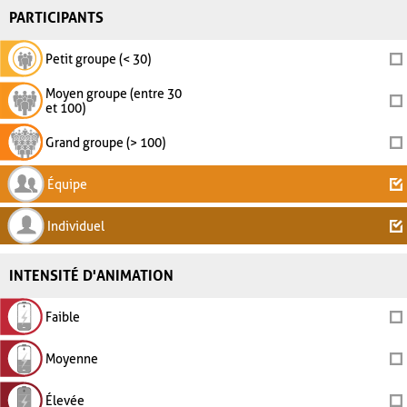
PARTICIPANTS
Petit groupe (< 30)
Moyen groupe (entre 30
et 100)
Grand groupe (> 100)
Équipe
Individuel
INTENSITÉ D'ANIMATION
Faible
Moyenne
Élevée