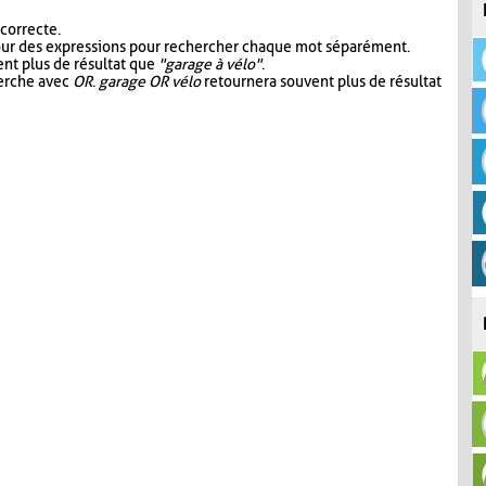
 correcte.
our des expressions pour rechercher chaque mot séparément.
nt plus de résultat que
"garage à vélo"
.
herche avec
OR
.
garage OR vélo
retournera souvent plus de résultat