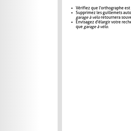
Vérifiez que l'orthographe est
Supprimez les guillemets aut
garage à vélo
retournera souve
Envisagez d'élargir votre rec
que
garage à vélo
.