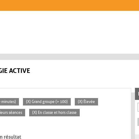
IE ACTIVE
0 minutes)
(X) Grand groupe (> 100)
(X) Élevée
sieurs séances
(X) En classe et hors classe
n résultat