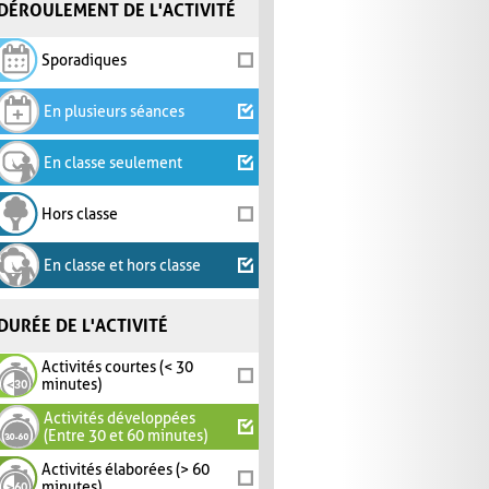
DÉROULEMENT DE L'ACTIVITÉ
Sporadiques
En plusieurs séances
En classe seulement
Hors classe
En classe et hors classe
DURÉE DE L'ACTIVITÉ
Activités courtes (< 30
minutes)
Activités développées
(Entre 30 et 60 minutes)
Activités élaborées (> 60
minutes)