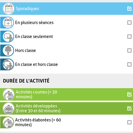
Sporadiques
En plusieurs séances
En classe seulement
Hors classe
En classe et hors classe
DURÉE DE L'ACTIVITÉ
Activités courtes (< 30
minutes)
Activités développées
(Entre 30 et 60 minutes)
Activités élaborées (> 60
minutes)