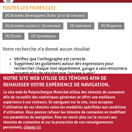
TOUTES LES FICHES (23)
(X) Activités développées (Entre 30 et 60 minutes)
(X) Activités courtes (< 30 minutes)
(X) Individuel
(X) Moyenne
(X) Élevée
(X) Sporadiques
Votre recherche n'a donné aucun résultat
Vérifiez que l'orthographe est correcte.
Supprimez les guillemets autour des expressions pour
rechercher chaque mot séparément.
garage à vélo
retournera
souvent plus de résultat que
"garage à vélo"
.
NOTRE SITE WEB UTILISE DES TÉMOINS AFIN DE
Envisagez d'élargir votre recherche avec
OR
.
garage OR vélo
retournera souvent plus de résultat que
garage à vélo
.
REHAUSSER VOTRE EXPÉRIENCE DE NAVIGATION.
Le site web de Polytechnique Montréal utilise des témoins de connexion
afin de recueillir des statistiques générales et offrir une meilleure
expérience à ses visiteurs. En naviguant sur le site, vous acceptez
l’utilisation de ces témoins selon les modalités spécifiées aux conditions
d’utilisation. Vous pouvez refuser les témoins de connexion en modifiant
vos paramètres de navigation. Pour en savoir plus sur le recours aux
témoins de connexion et sur la protection de vos renseignements
personnels,
cliquez ici
.
Avis de confidentialité et conditions d’utilisation