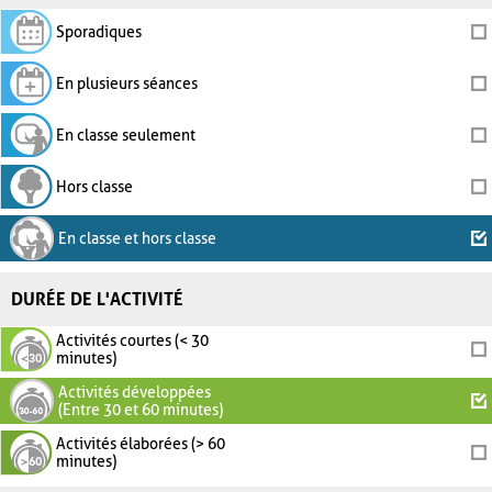
Sporadiques
En plusieurs séances
En classe seulement
Hors classe
En classe et hors classe
DURÉE DE L'ACTIVITÉ
Activités courtes (< 30
minutes)
Activités développées
(Entre 30 et 60 minutes)
Activités élaborées (> 60
minutes)