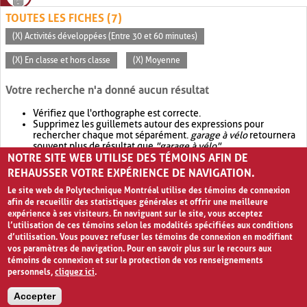
TOUTES LES FICHES (7)
(X) Activités développées (Entre 30 et 60 minutes)
(X) En classe et hors classe
(X) Moyenne
Votre recherche n'a donné aucun résultat
Vérifiez que l'orthographe est correcte.
Supprimez les guillemets autour des expressions pour
rechercher chaque mot séparément.
garage à vélo
retournera
souvent plus de résultat que
"garage à vélo"
.
NOTRE SITE WEB UTILISE DES TÉMOINS AFIN DE
Envisagez d'élargir votre recherche avec
OR
.
garage OR vélo
retournera souvent plus de résultat que
garage à vélo
.
REHAUSSER VOTRE EXPÉRIENCE DE NAVIGATION.
Le site web de Polytechnique Montréal utilise des témoins de connexion
afin de recueillir des statistiques générales et offrir une meilleure
expérience à ses visiteurs. En naviguant sur le site, vous acceptez
l’utilisation de ces témoins selon les modalités spécifiées aux conditions
d’utilisation. Vous pouvez refuser les témoins de connexion en modifiant
vos paramètres de navigation. Pour en savoir plus sur le recours aux
témoins de connexion et sur la protection de vos renseignements
personnels,
cliquez ici
.
Avis de confidentialité et conditions d’utilisation
Accepter