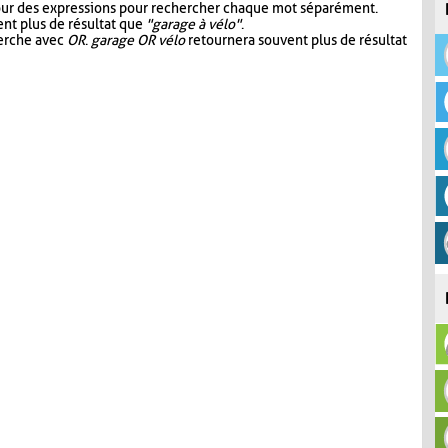
our des expressions pour rechercher chaque mot séparément.
nt plus de résultat que
"garage à vélo"
.
herche avec
OR
.
garage OR vélo
retournera souvent plus de résultat