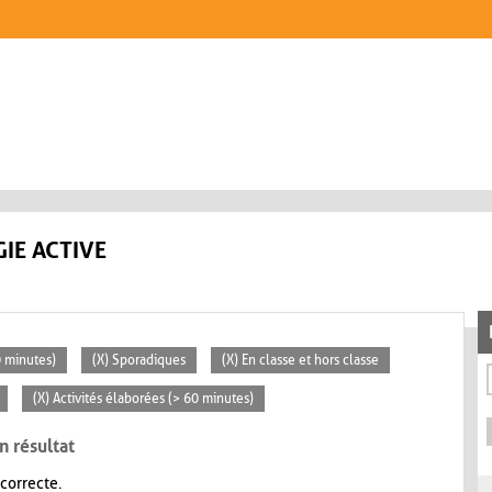
IE ACTIVE
0 minutes)
(X) Sporadiques
(X) En classe et hors classe
(X) Activités élaborées (> 60 minutes)
n résultat
 correcte.