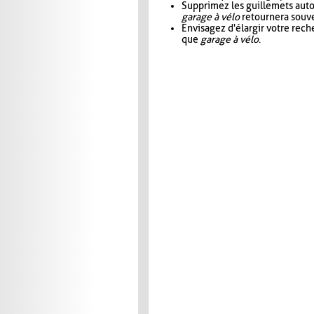
Supprimez les guillemets aut
garage à vélo
retournera souve
Envisagez d'élargir votre rec
que
garage à vélo
.