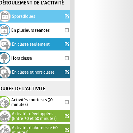
DÉROULEMENT DE L'ACTIVITÉ
Sporadiques
En plusieurs séances
En classe seulement
Hors classe
En classe et hors classe
DURÉE DE L'ACTIVITÉ
Activités courtes (< 30
minutes)
Activités développées
(Entre 30 et 60 minutes)
Activités élaborées (> 60
minutes)