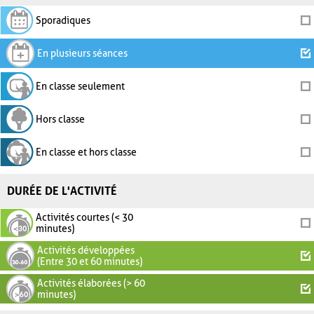
Sporadiques
En plusieurs séances
En classe seulement
Hors classe
En classe et hors classe
DURÉE DE L'ACTIVITÉ
Activités courtes (< 30
minutes)
Activités développées
(Entre 30 et 60 minutes)
Activités élaborées (> 60
minutes)