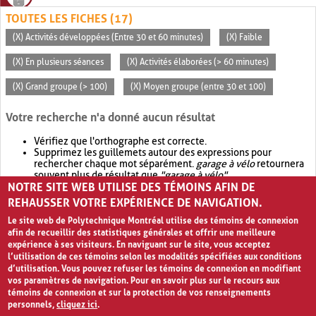
TOUTES LES FICHES (17)
(X) Activités développées (Entre 30 et 60 minutes)
(X) Faible
(X) En plusieurs séances
(X) Activités élaborées (> 60 minutes)
(X) Grand groupe (> 100)
(X) Moyen groupe (entre 30 et 100)
Votre recherche n'a donné aucun résultat
Vérifiez que l'orthographe est correcte.
Supprimez les guillemets autour des expressions pour
rechercher chaque mot séparément.
garage à vélo
retournera
souvent plus de résultat que
"garage à vélo"
.
NOTRE SITE WEB UTILISE DES TÉMOINS AFIN DE
Envisagez d'élargir votre recherche avec
OR
.
garage OR vélo
retournera souvent plus de résultat que
garage à vélo
.
REHAUSSER VOTRE EXPÉRIENCE DE NAVIGATION.
Le site web de Polytechnique Montréal utilise des témoins de connexion
afin de recueillir des statistiques générales et offrir une meilleure
expérience à ses visiteurs. En naviguant sur le site, vous acceptez
l’utilisation de ces témoins selon les modalités spécifiées aux conditions
d’utilisation. Vous pouvez refuser les témoins de connexion en modifiant
vos paramètres de navigation. Pour en savoir plus sur le recours aux
témoins de connexion et sur la protection de vos renseignements
personnels,
cliquez ici
.
Avis de confidentialité et conditions d’utilisation