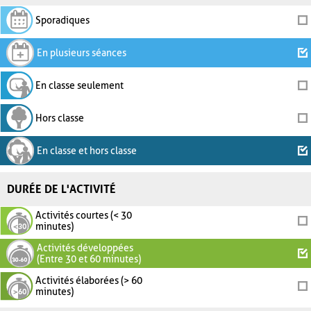
Sporadiques
En plusieurs séances
En classe seulement
Hors classe
En classe et hors classe
DURÉE DE L'ACTIVITÉ
Activités courtes (< 30
minutes)
Activités développées
(Entre 30 et 60 minutes)
Activités élaborées (> 60
minutes)