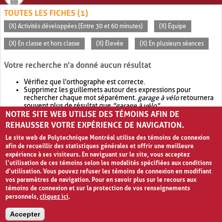
TOUTES LES FICHES (1)
(X) Activités développées (Entre 30 et 60 minutes)
(X) Équipe
(X) En classe et hors classe
(X) Élevée
(X) En plusieurs séances
Votre recherche n'a donné aucun résultat
Vérifiez que l'orthographe est correcte.
Supprimez les guillemets autour des expressions pour
rechercher chaque mot séparément.
garage à vélo
retournera
souvent plus de résultat que
"garage à vélo"
.
NOTRE SITE WEB UTILISE DES TÉMOINS AFIN DE
Envisagez d'élargir votre recherche avec
OR
.
garage OR vélo
retournera souvent plus de résultat que
garage à vélo
.
REHAUSSER VOTRE EXPÉRIENCE DE NAVIGATION.
Le site web de Polytechnique Montréal utilise des témoins de connexion
afin de recueillir des statistiques générales et offrir une meilleure
expérience à ses visiteurs. En naviguant sur le site, vous acceptez
l’utilisation de ces témoins selon les modalités spécifiées aux conditions
d’utilisation. Vous pouvez refuser les témoins de connexion en modifiant
vos paramètres de navigation. Pour en savoir plus sur le recours aux
témoins de connexion et sur la protection de vos renseignements
personnels,
cliquez ici
.
Avis de confidentialité et conditions d’utilisation
Accepter