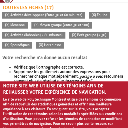
TOUTES LES FICHES (17)
(X) Activités développées (Entre 30 et 60 minutes)
(X) Équipe
(X) Moyenne
(X) Moyen groupe (entre 30 et 100)
(X) Activités élaborées (> 60 minutes)
(X) Petit groupe (< 30)
(X) Sporadiques
(X) Hors classe
Votre recherche n'a donné aucun résultat
Vérifiez que l'orthographe est correcte.
Supprimez les guillemets autour des expressions pour
rechercher chaque mot séparément.
garage à vélo
retournera
souvent plus de résultat que
"garage à vélo"
.
NOTRE SITE WEB UTILISE DES TÉMOINS AFIN DE
Envisagez d'élargir votre recherche avec
OR
.
garage OR vélo
retournera souvent plus de résultat que
garage à vélo
.
REHAUSSER VOTRE EXPÉRIENCE DE NAVIGATION.
Le site web de Polytechnique Montréal utilise des témoins de connexion
afin de recueillir des statistiques générales et offrir une meilleure
expérience à ses visiteurs. En naviguant sur le site, vous acceptez
l’utilisation de ces témoins selon les modalités spécifiées aux conditions
d’utilisation. Vous pouvez refuser les témoins de connexion en modifiant
vos paramètres de navigation. Pour en savoir plus sur le recours aux