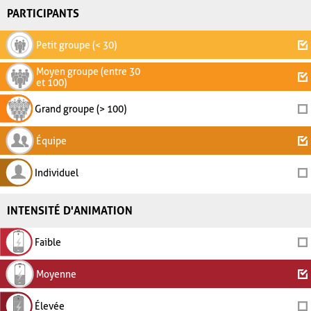
PARTICIPANTS
Petit groupe (< 30)
Moyen groupe (entre 30
et 100)
Grand groupe (> 100)
Équipe
Individuel
INTENSITÉ D'ANIMATION
Faible
Moyenne
Élevée