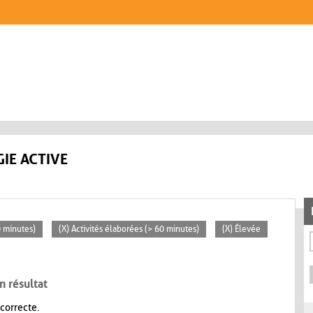
IE ACTIVE
0 minutes)
(X) Activités élaborées (> 60 minutes)
(X) Élevée
n résultat
 correcte.