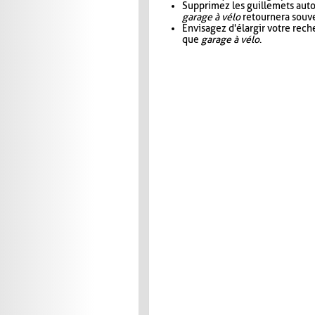
Supprimez les guillemets aut
garage à vélo
retournera souve
Envisagez d'élargir votre rec
que
garage à vélo
.