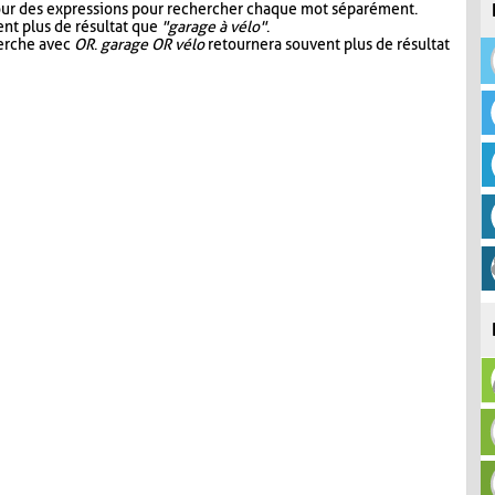
our des expressions pour rechercher chaque mot séparément.
nt plus de résultat que
"garage à vélo"
.
herche avec
OR
.
garage OR vélo
retournera souvent plus de résultat