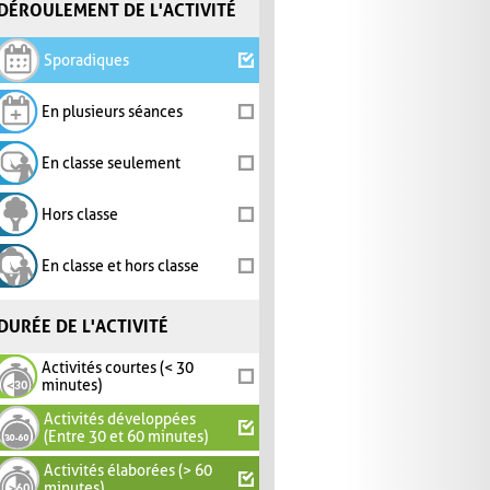
DÉROULEMENT DE L'ACTIVITÉ
Sporadiques
En plusieurs séances
En classe seulement
Hors classe
En classe et hors classe
DURÉE DE L'ACTIVITÉ
Activités courtes (< 30
minutes)
Activités développées
(Entre 30 et 60 minutes)
Activités élaborées (> 60
minutes)