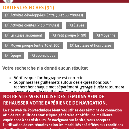
TOUTES LES FICHES (31)
(X) Activités développées (Entre 30 et 60 minutes)
(X) Activités courtes (< 30 minutes)
(X) Élevée
(X) En classe seulement
(X) Petit groupe (< 30)
(X) Moyenne
(X) Moyen groupe (entre 30 et 100)
(X) En classe et hors classe
(X) Équipe
(X) Sporadiques
Votre recherche n'a donné aucun résultat
Vérifiez que l'orthographe est correcte.
Supprimez les guillemets autour des expressions pour
rechercher chaque mot séparément.
garage à vélo
retournera
souvent plus de résultat que
"garage à vélo"
.
NOTRE SITE WEB UTILISE DES TÉMOINS AFIN DE
Envisagez d'élargir votre recherche avec
OR
.
garage OR vélo
retournera souvent plus de résultat que
garage à vélo
.
REHAUSSER VOTRE EXPÉRIENCE DE NAVIGATION.
Le site web de Polytechnique Montréal utilise des témoins de connexion
afin de recueillir des statistiques générales et offrir une meilleure
expérience à ses visiteurs. En naviguant sur le site, vous acceptez
l’utilisation de ces témoins selon les modalités spécifiées aux conditions