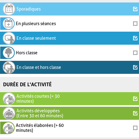
Sporadiques
En plusieurs séances
En classe seulement
Hors classe
En classe et hors classe
DURÉE DE L'ACTIVITÉ
Activités courtes (< 30
minutes)
Activités développées
(Entre 30 et 60 minutes)
Activités élaborées (> 60
minutes)