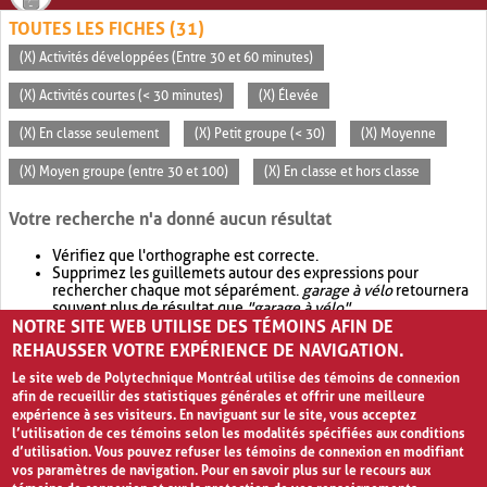
TOUTES LES FICHES (31)
(X) Activités développées (Entre 30 et 60 minutes)
(X) Activités courtes (< 30 minutes)
(X) Élevée
(X) En classe seulement
(X) Petit groupe (< 30)
(X) Moyenne
(X) Moyen groupe (entre 30 et 100)
(X) En classe et hors classe
Votre recherche n'a donné aucun résultat
Vérifiez que l'orthographe est correcte.
Supprimez les guillemets autour des expressions pour
rechercher chaque mot séparément.
garage à vélo
retournera
souvent plus de résultat que
"garage à vélo"
.
NOTRE SITE WEB UTILISE DES TÉMOINS AFIN DE
Envisagez d'élargir votre recherche avec
OR
.
garage OR vélo
retournera souvent plus de résultat que
garage à vélo
.
REHAUSSER VOTRE EXPÉRIENCE DE NAVIGATION.
Le site web de Polytechnique Montréal utilise des témoins de connexion
afin de recueillir des statistiques générales et offrir une meilleure
expérience à ses visiteurs. En naviguant sur le site, vous acceptez
l’utilisation de ces témoins selon les modalités spécifiées aux conditions
d’utilisation. Vous pouvez refuser les témoins de connexion en modifiant
vos paramètres de navigation. Pour en savoir plus sur le recours aux