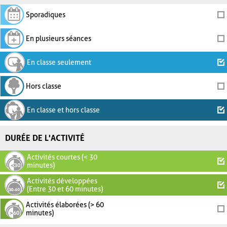
Sporadiques
En plusieurs séances
En classe seulement
Hors classe
En classe et hors classe
DURÉE DE L'ACTIVITÉ
Activités courtes (< 30
minutes)
Activités développées
(Entre 30 et 60 minutes)
Activités élaborées (> 60
minutes)