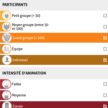
PARTICIPANTS
Petit groupe (< 30)
Moyen groupe (entre 30
et 100)
Grand groupe (> 100)
Équipe
Individuel
INTENSITÉ D'ANIMATION
Faible
Moyenne
Élevée