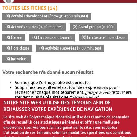
TOUTES LES FICHES (14)
(X) Activités développées (Entre 30 et 60 minutes)
(X) Activités courtes (< 30 minutes)
(X) Grand groupe (> 100)
(X) Élevée
(X) En classe seulement
(X) En classe et hors classe
(X) Hors classe
(X) Activités élaborées (> 60 minutes)
(X) Individuel
Votre recherche n'a donné aucun résultat
Vérifiez que l'orthographe est correcte.
Supprimez les guillemets autour des expressions pour
rechercher chaque mot séparément.
garage à vélo
retournera
souvent plus de résultat que
"garage à vélo"
.
NOTRE SITE WEB UTILISE DES TÉMOINS AFIN DE
Envisagez d'élargir votre recherche avec
OR
.
garage OR vélo
retournera souvent plus de résultat que
garage à vélo
.
REHAUSSER VOTRE EXPÉRIENCE DE NAVIGATION.
Le site web de Polytechnique Montréal utilise des témoins de connexion
afin de recueillir des statistiques générales et offrir une meilleure
expérience à ses visiteurs. En naviguant sur le site, vous acceptez
l’utilisation de ces témoins selon les modalités spécifiées aux conditions