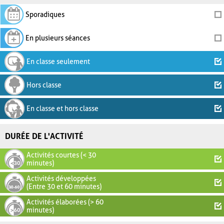
Sporadiques
En plusieurs séances
En classe seulement
Hors classe
En classe et hors classe
DURÉE DE L'ACTIVITÉ
Activités courtes (< 30
minutes)
Activités développées
(Entre 30 et 60 minutes)
Activités élaborées (> 60
minutes)