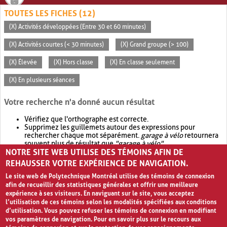
TOUTES LES FICHES (12)
(X) Activités développées (Entre 30 et 60 minutes)
(X) Activités courtes (< 30 minutes)
(X) Grand groupe (> 100)
(X) Élevée
(X) Hors classe
(X) En classe seulement
(X) En plusieurs séances
Votre recherche n'a donné aucun résultat
Vérifiez que l'orthographe est correcte.
Supprimez les guillemets autour des expressions pour
rechercher chaque mot séparément.
garage à vélo
retournera
souvent plus de résultat que
"garage à vélo"
.
NOTRE SITE WEB UTILISE DES TÉMOINS AFIN DE
Envisagez d'élargir votre recherche avec
OR
.
garage OR vélo
retournera souvent plus de résultat que
garage à vélo
.
REHAUSSER VOTRE EXPÉRIENCE DE NAVIGATION.
Le site web de Polytechnique Montréal utilise des témoins de connexion
afin de recueillir des statistiques générales et offrir une meilleure
expérience à ses visiteurs. En naviguant sur le site, vous acceptez
l’utilisation de ces témoins selon les modalités spécifiées aux conditions
d’utilisation. Vous pouvez refuser les témoins de connexion en modifiant
vos paramètres de navigation. Pour en savoir plus sur le recours aux