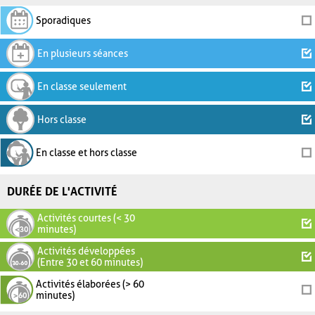
Sporadiques
En plusieurs séances
En classe seulement
Hors classe
En classe et hors classe
DURÉE DE L'ACTIVITÉ
Activités courtes (< 30
minutes)
Activités développées
(Entre 30 et 60 minutes)
Activités élaborées (> 60
minutes)